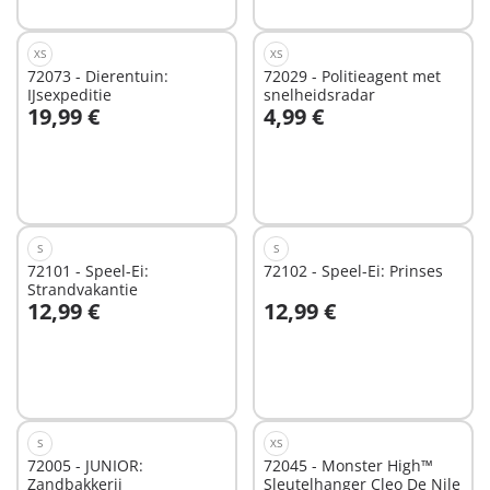
XS
XS
72073 - Dierentuin:
72029 - Politieagent met
IJsexpeditie
snelheidsradar
19,99 €
4,99 €
In winkelwagen
In winkelwagen
S
S
72101 - Speel-Ei:
72102 - Speel-Ei: Prinses
Strandvakantie
12,99 €
12,99 €
In winkelwagen
In winkelwagen
S
XS
72005 - JUNIOR:
72045 - Monster High™
Zandbakkerij
Sleutelhanger Cleo De Nile