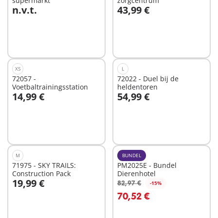
supermarkt
zorgcentrum
n.v.t.
43,99 €
In winkelwagen
Niet
beschikbaar
XS
L
72057 -
72022 - Duel bij de
Voetbaltrainingsstation
heldentoren
14,99 €
54,99 €
In winkelwagen
In winkelwagen
M
BUNDEL
71975 - SKY TRAILS:
PM2025E - Bundel
Construction Pack
Dierenhotel
19,99 €
82,97 €
-15%
In winkelwagen
In winkelwagen
70,52 €