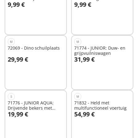
9,99 €
9,99 €
In winkelwagen
In winkelwagen
M
M
72069 - Dino schuilplaats
71774 - JUNIOR: Duw- en
grijpvuilniswagen
29,99 €
31,99 €
In winkelwagen
In winkelwagen
S
M
71776 - JUNIOR AQUA:
71832 - Held met
Drijvende bekers met
multifunctioneel voertuig
19,99 €
54,99 €
waterpret
In winkelwagen
In winkelwagen