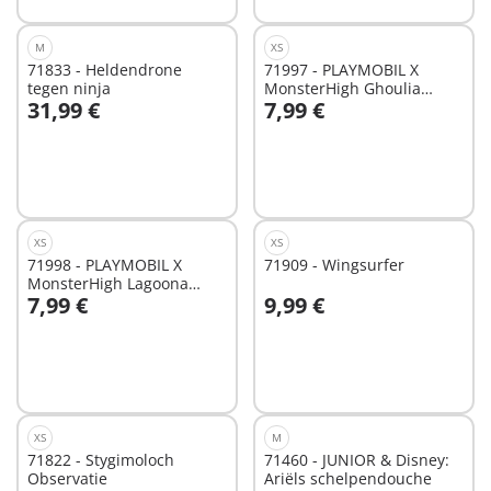
M
XS
71833 - Heldendrone
71997 - PLAYMOBIL X
tegen ninja
MonsterHigh Ghoulia
31,99 €
7,99 €
Yelps™
In winkelwagen
In winkelwagen
XS
XS
71998 - PLAYMOBIL X
71909 - Wingsurfer
MonsterHigh Lagoona
7,99 €
9,99 €
Blue™
In winkelwagen
In winkelwagen
XS
M
71822 - Stygimoloch
71460 - JUNIOR & Disney:
Observatie
Ariëls schelpendouche