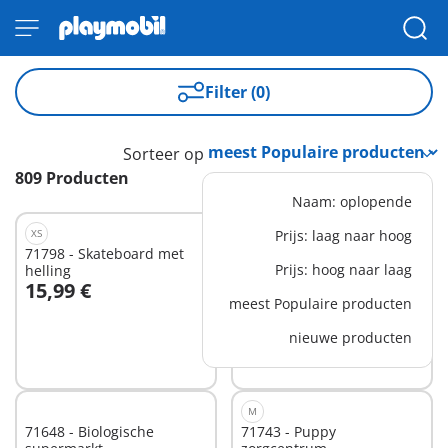
Filter (0)
Sorteer op
809 Producten
Naam: oplopende
XS
L
Prijs: laag naar hoog
71798 - Skateboard met
71458 - JUNIOR & Disney:
Prijs: hoog naar laag
helling
Belle's speeltoren met
15,99 €
43,99 €
melodie
In winkelwagen
In winkelwagen
meest Populaire producten
nieuwe producten
M
71648 - Biologische
71743 - Puppy