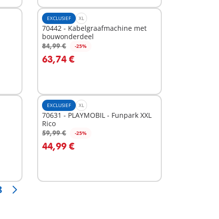
EXCLUSIEF
XL
70442 - Kabelgraafmachine met
bouwonderdeel
84,99 €
-25%
In winkelwagen
63,74 €
EXCLUSIEF
XL
70631 - PLAYMOBIL - Funpark XXL
Rico
59,99 €
-25%
In winkelwagen
44,99 €
8