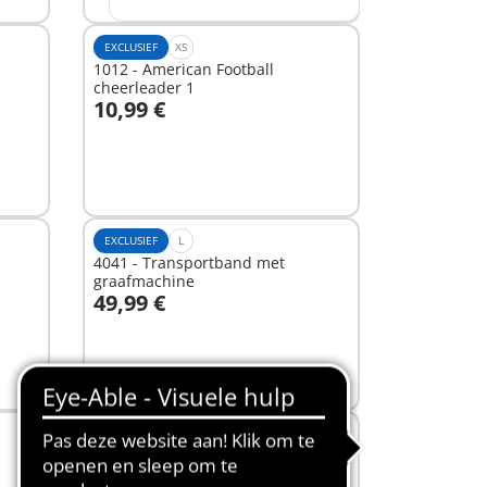
EXCLUSIEF
XS
1012 - American Football
cheerleader 1
10,99 €
In winkelwagen
EXCLUSIEF
L
4041 - Transportband met
graafmachine
49,99 €
In winkelwagen
EXCLUSIEF
XS
6241 - Ballastgewicht voor #5135
Piratenschip