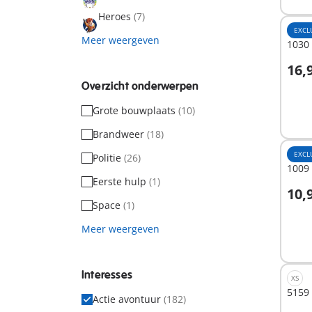
Heroes
(7)
EXCL
Meer weergeven
1030 
16,
I
Overzicht onderwerpen
Grote bouwplaats
(10)
Brandweer
(18)
EXCL
Politie
(26)
1009 
Eerste hulp
(1)
10,
Space
(1)
Meer weergeven
Niet
besc
Interesses
XS
5159
Actie avontuur
(182)