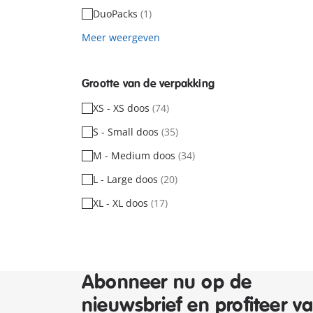
DuoPacks
(1)
Meer weergeven
Grootte van de verpakking
XS - XS doos
(74)
S - Small doos
(35)
M - Medium doos
(34)
L - Large doos
(20)
XL - XL doos
(17)
Abonneer nu op de
nieuwsbrief en profiteer v