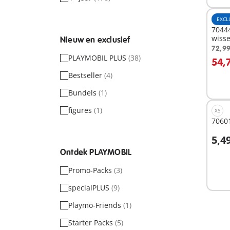
EXCL
7044
wiss
Nieuw en exclusief
72,99
I
PLAYMOBIL PLUS
(38)
54,
Bestseller
(4)
Bundels
(1)
figures
(1)
XS
70601
5,4
I
Ontdek PLAYMOBIL
Promo-Packs
(3)
specialPLUS
(9)
Playmo-Friends
(1)
Starter Packs
(5)