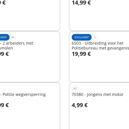
9 €
14,99 €
In winkelwagen
hikbaar
USIEF
XS
EXCLUSIEF
S
- 2 arbeiders met
6503 - Uitbreiding voor het
nmolen
Politiebureau met gevangeni
99 €
19,99 €
n winkelwagen
In winkelwagen
XS
- Politie wegversperring
70380 - Jongens met motor
99 €
4,99 €
n winkelwagen
In winkelwagen