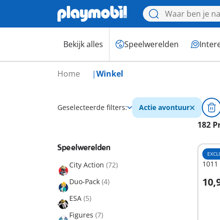
Bekijk alles
Speelwerelden
Inter
Home
Winkel
Geselecteerde filters:
Actie avontuur
182 P
Speelwerelden
EXCL
1011 
City Action
(72)
10,
Duo-Pack
(4)
I
ESA
(5)
Figures
(7)