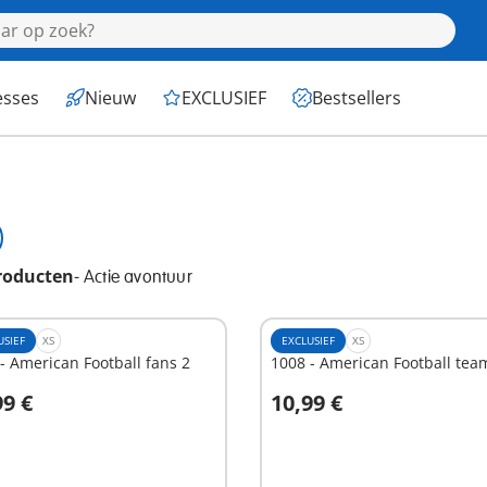
esses
Nieuw
EXCLUSIEF
Bestsellers
roducten
-
Actie avontuur
USIEF
XS
EXCLUSIEF
XS
- American Football fans 2
1008 - American Football tea
99 €
10,99 €
n winkelwagen
Niet
beschikbaar