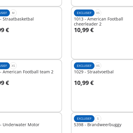
USIEF
M
EXCLUSIEF
XS
- Straatbasketbal
1013 - American Football
cheerleader 2
99 €
10,99 €
n winkelwagen
In winkelwagen
USIEF
XS
EXCLUSIEF
XS
- American Football team 2
1029 - Straatvoetbal
99 €
10,99 €
In winkelwagen
hikbaar
EXCLUSIEF
S
 - Underwater Motor
5398 - Brandweerbuggy