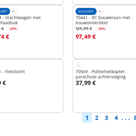
USIEF
XL
EXCLUSIEF
XL
4 - Vrachtwagen met
70441 - RC bouwkraan met
ellaadbak
bouwonderdeel
 €
129,99 €
-25%
-25%
n winkelwagen
In winkelwagen
74 €
97,49 €
L
 - Fietstocht
70569 - Politiehelikopter:
parachute-achtervolging
9 €
37,99 €
n winkelwagen
In winkelwagen
1
2
3
4
. . .