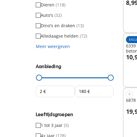
8,9
Dieren
(118)
Auto's
(32)
Niet
besc
Dino's en draken
(13)
Alledaagse helden
(72)
EXCL
6339 
Meer weergeven
beto
10,
I
Aanbieding
S
6878 
19,
Leeftijdsgroepen
I
1 tot 3 jaar
(5)
4+ jaar
(178)