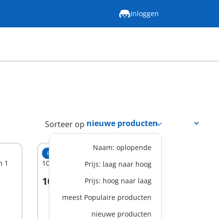
Inloggen
Sorteer op
Naam: oplopende
EXCLUSIEF
XS
m 1
1010 - American Football fans 1
Prijs: laag naar hoog
10,99 €
Prijs: hoog naar laag
In winkelwagen
meest Populaire producten
nieuwe producten