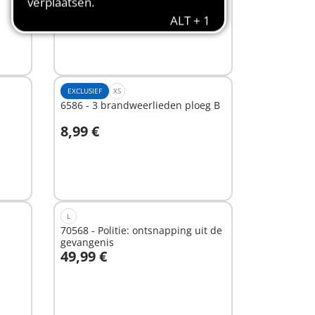
7,99 €
Niet
beschikbaar
EXCLUSIEF
XS
6586 - 3 brandweerlieden ploeg B
s
8,99 €
In winkelwagen
L
70568 - Politie: ontsnapping uit de
gevangenis
49,99 €
In winkelwagen