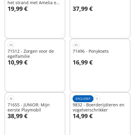
het strand met Amelia en
19,99 €
37,99 €
Ben
In winkelwagen
Niet
beschikbaar
XS
XS
71512 - Zorgen voor de
71496 - Ponykoets
egelfamilie
10,99 €
16,99 €
In winkelwagen
In winkelwagen
M
EXCLUSIEF
S
71655 - JUNIOR: Mijn
9832 - Boerderijdieren en
eerste Playmobil
vogelverschrikker
38,99 €
14,99 €
In winkelwagen
In winkelwagen