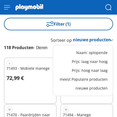
Filter (1)
Sorteer op
118 Producten
-
Dieren
Naam: oplopende
Prijs: laag naar hoog
L
L
71493 - Mobiele manege
71441 - Gezellig
Prijs: hoog naar laag
woonwagencafé
72,99 €
66,99 €
meest Populaire producten
nieuwe producten
Niet
Niet
beschikbaar
beschikbaar
M
M
71470 - Paardrijden naar
71494 - Manege