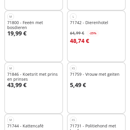
M
L
71800 - Feeën met
71742 - Dierenhotel
bosdieren
19,99 €
64,99 €
-25%
In winkelwagen
In winkelwagen
48,74 €
M
XS
71846 - Koetsrit met prins
71759 - Vrouw met geiten
en prinses
43,99 €
5,49 €
In winkelwagen
In winkelwagen
M
XS
71744 - Kattencafé
71731 - Politiehond met