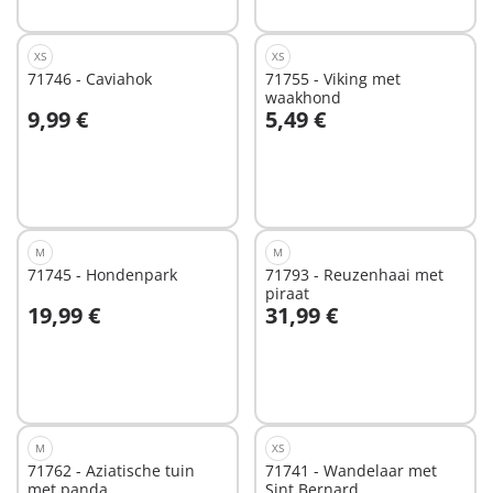
XS
XS
71746 - Caviahok
71755 - Viking met
waakhond
9,99 €
5,49 €
In winkelwagen
In winkelwagen
M
M
71745 - Hondenpark
71793 - Reuzenhaai met
piraat
19,99 €
31,99 €
In winkelwagen
In winkelwagen
M
XS
71762 - Aziatische tuin
71741 - Wandelaar met
met panda
Sint Bernard