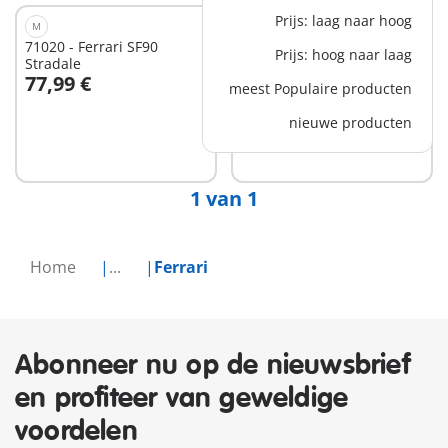
Prijs: laag naar hoog
M
S
71020 - Ferrari SF90
71856 - PLAYMOBIL X
Prijs: hoog naar laag
Stradale
Ferrari 250 GTO
77,99 €
19,99 €
meest Populaire producten
In winkelwagen
nieuwe producten
Niet
beschikbaar
1 van 1
Home
...
Ferrari
Abonneer nu op de nieuwsbrief
en profiteer van geweldige
voordelen