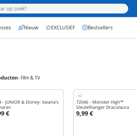
esses
Nieuw
EXCLUSIEF
Bestsellers
oducten
-
Film & TV
XS
 - JUNIOR & Disney: Vaiana's
72046 - Monster High™
maran
Sleutelhanger Draculaura
99 €
9,99 €
n winkelwagen
In winkelwagen