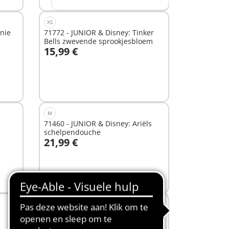
XS
nie
71772 - JUNIOR & Disney: Tinker
Bells zwevende sprookjesbloem
15,99 €
In winkelwagen
M
71460 - JUNIOR & Disney: Ariëls
schelpendouche
21,99 €
In winkelwagen
L
71888 - Asterix: Piratenschip