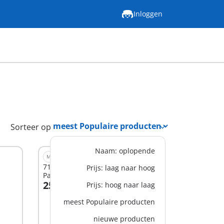
Inloggen
Sorteer op
Naam: oplopende
M
71864 - Miraculous: Scooterrit in
Prijs: laag naar hoog
Parijs
25,99 €
Prijs: hoog naar laag
In winkelwagen
meest Populaire producten
nieuwe producten