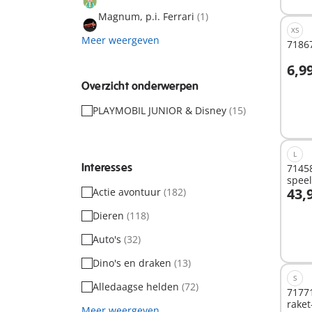
Magnum, p.i. Ferrari
(1)
XS
Meer weergeven
71867
6,9
I
Overzicht onderwerpen
PLAYMOBIL JUNIOR & Disney
(15)
L
Interesses
71458
spee
43,
Actie avontuur
(182)
I
Dieren
(118)
Auto's
(32)
Dino's en draken
(13)
S
Alledaagse helden
(72)
71771
raket
Meer weergeven