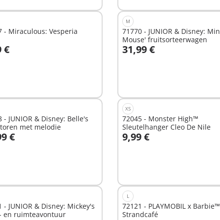
M
 - Miraculous: Vesperia
71770 - JUNIOR & Disney: Min
Mouse' fruitsorteerwagen
9 €
31,99 €
n winkelwagen
In winkelwagen
XS
 - JUNIOR & Disney: Belle's
72045 - Monster High™
ltoren met melodie
Sleutelhanger Cleo De Nile
99 €
9,99 €
n winkelwagen
In winkelwagen
L
 - JUNIOR & Disney: Mickey's
72121 - PLAYMOBIL x Barbie™
- en ruimteavontuur
Strandcafé