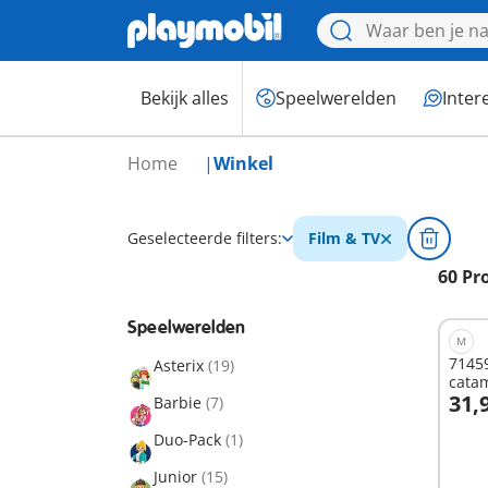
Bekijk alles
Speelwerelden
Inter
Home
Winkel
Geselecteerde filters:
Film & TV
60 Pr
Speelwerelden
M
71459
Asterix
(19)
cata
31,
Barbie
(7)
I
Duo-Pack
(1)
Junior
(15)