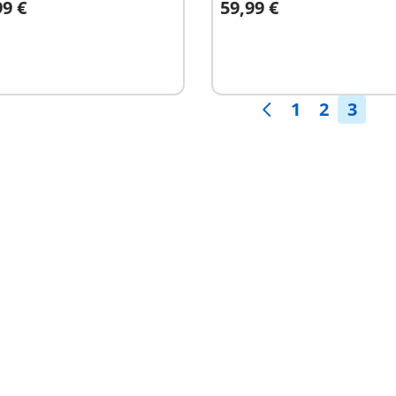
99 €
59,99 €
n winkelwagen
Niet
beschikbaar
1
2
3