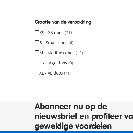
Grootte van de verpakking
XS - XS doos
(31)
S - Small doos
(4)
M - Medium doos
(12)
L - Large doos
(9)
XL - XL doos
(4)
Abonneer nu op de
nieuwsbrief en profiteer v
geweldige voordelen