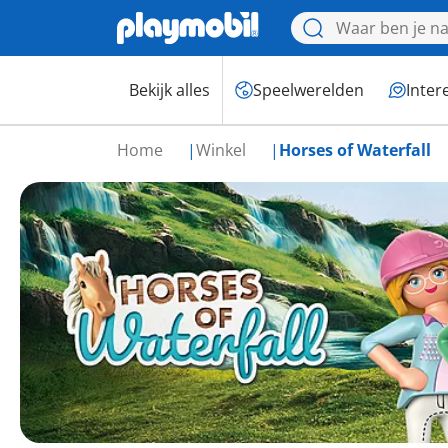
Bekijk alles
Speelwerelden
Inter
Home
Winkel
Horses of Waterfall