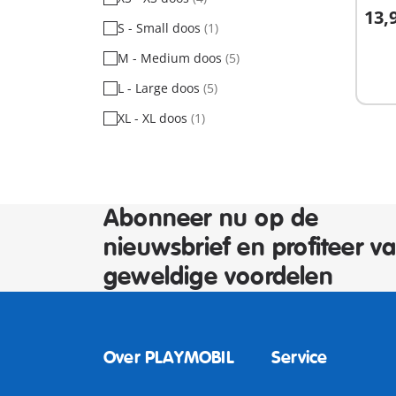
13,
S - Small doos
(1)
I
M - Medium doos
(5)
L - Large doos
(5)
XL - XL doos
(1)
Abonneer nu op de
nieuwsbrief en profiteer v
geweldige voordelen
Over PLAYMOBIL
Service