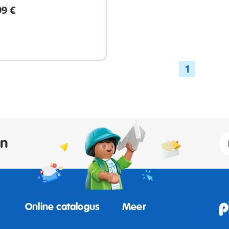
99 €
n winkelwagen
1
an
Online catalogus
Meer