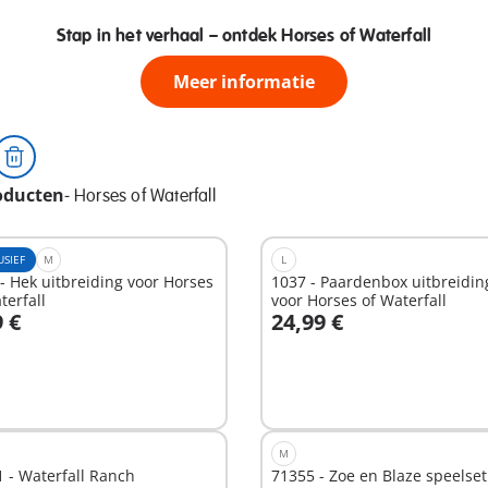
Stap in het verhaal – ontdek Horses of Waterfall
Meer informatie
oducten
-
Horses of Waterfall
USIEF
M
L
- Hek uitbreiding voor Horses
1037 - Paardenbox uitbreidin
terfall
voor Horses of Waterfall
9 €
24,99 €
n winkelwagen
In winkelwagen
M
 - Waterfall Ranch
71355 - Zoe en Blaze speelset