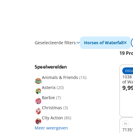
Geselecteerde filters:
Horses of Waterfall
19 Pr
Speelwerelden
EXCL
1038 
Animals & Friends
(16)
of Wa
9,9
Asterix
(20)
I
Barbie
(7)
Christmas
(3)
City Action
(86)
XL
Meer weergeven
71351