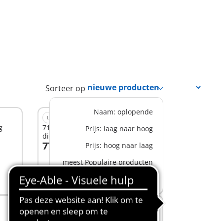
Sorteer op
Naam: oplopende
L
g
71352 - Paardrijtherapie &
Prijs: laag naar hoog
dierenartsenpraktijk
77,99 €
Prijs: hoog naar laag
In winkelwagen
meest Populaire producten
nieuwe producten
M
71354 - Isabella en leeuwin