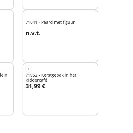
beschikbaar
71641 - Paard met figuur
n.v.t.
Niet
beschikbaar
L
lein
71952 - Kerstgebak in het
Riddercafé
31,99 €
In winkelwagen