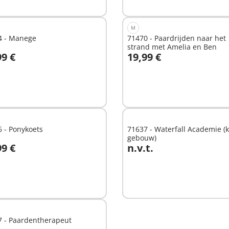
M
4 - Manege
71470 - Paardrijden naar het
strand met Amelia en Ben
99 €
19,99 €
In winkelwagen
hikbaar
 - Ponykoets
71637 - Waterfall Academie (k
gebouw)
99 €
n.v.t.
n winkelwagen
Niet
beschikbaar
7 - Paardentherapeut