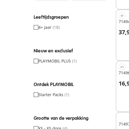
M
Leeftijdsgroepen
7149
4+ jaar
(18)
37,
Niet
Nieuw en exclusief
besc
PLAYMOBIL PLUS
(1)
XS
71496
16,
Ontdek PLAYMOBIL
I
Starter Packs
(1)
Grootte van de verpakking
7149
XS - XS doos
(4)