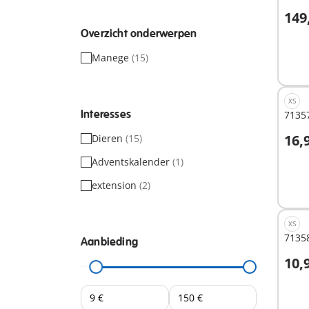
149
Overzicht onderwerpen
Niet
Manege
(15)
besc
XS
Interesses
71357
16,
Dieren
(15)
I
Adventskalender
(1)
extension
(2)
XS
71358
Aanbieding
10,
I