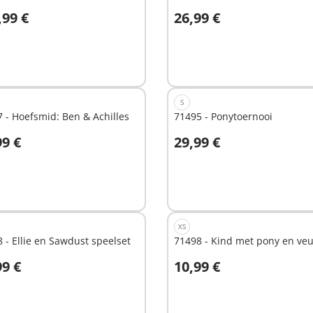
,99 €
26,99 €
In winkelwagen
hikbaar
S
 - Hoefsmid: Ben & Achilles
71495 - Ponytoernooi
99 €
29,99 €
n winkelwagen
In winkelwagen
XS
 - Ellie en Sawdust speelset
71498 - Kind met pony en ve
99 €
10,99 €
n winkelwagen
In winkelwagen