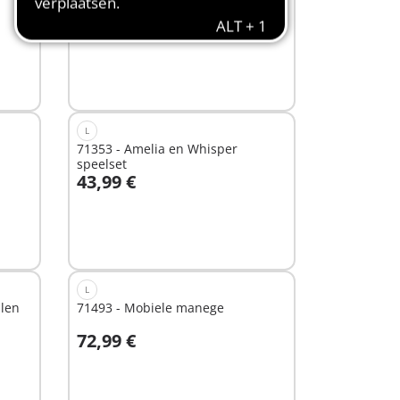
speelset
37,99 €
In winkelwagen
L
71353 - Amelia en Whisper
speelset
43,99 €
Niet
beschikbaar
L
ulen
71493 - Mobiele manege
72,99 €
Niet