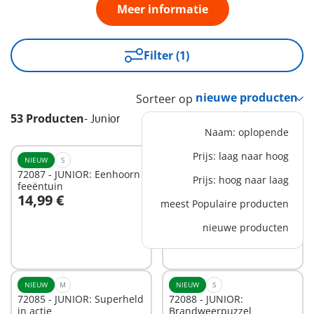
Meer informatie
Filter (1)
Sorteer op
53 Producten
-
Junior
Naam: oplopende
Prijs: laag naar hoog
NIEUW
S
NIEUW
S
72087 - JUNIOR: Eenhoorn
72086 - JUNIOR:
Prijs: hoog naar laag
feeëntuin
Verjaardagstaart
14,99 €
19,99 €
meest Populaire producten
In winkelwagen
In winkelwagen
nieuwe producten
NIEUW
M
NIEUW
S
72085 - JUNIOR: Superheld
72088 - JUNIOR:
in actie
Brandweerpuzzel