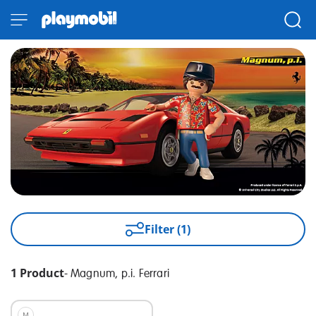
Filter (1)
1 Product
-
Magnum, p.i. Ferrari
M