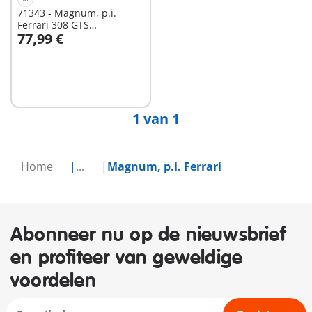
71343 - Magnum, p.i.
Ferrari 308 GTS
77,99 €
Quattrovalvole
In winkelwagen
1 van 1
Home
...
Magnum, p.i. Ferrari
Abonneer nu op de nieuwsbrief
en profiteer van geweldige
voordelen