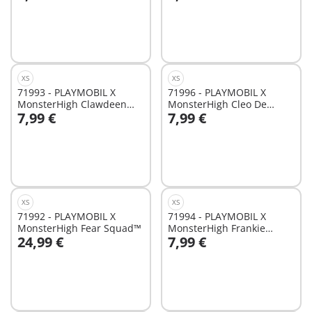
In winkelwagen
In winkelwagen
XS
XS
71993 - PLAYMOBIL X
71996 - PLAYMOBIL X
MonsterHigh Clawdeen
MonsterHigh Cleo De
7,99 €
7,99 €
Wolf™
Nile™
In winkelwagen
In winkelwagen
XS
XS
71992 - PLAYMOBIL X
71994 - PLAYMOBIL X
MonsterHigh Fear Squad™
MonsterHigh Frankie
24,99 €
7,99 €
Stein™
In winkelwagen
In winkelwagen