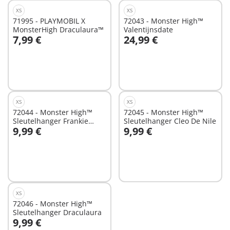
XS
XS
71995 - PLAYMOBIL X
72043 - Monster High™
MonsterHigh Draculaura™
Valentijnsdate
7,99 €
24,99 €
In winkelwagen
In winkelwagen
XS
XS
72044 - Monster High™
72045 - Monster High™
Sleutelhanger Frankie
Sleutelhanger Cleo De Nile
9,99 €
9,99 €
Stein
In winkelwagen
In winkelwagen
XS
72046 - Monster High™
Sleutelhanger Draculaura
9,99 €
In winkelwagen