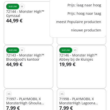
Prijs: laag naar hoog
NIEUW
M
NIEUW
M
72144 - Monster High™
72145 - Monster High™
Prijs: hoog naar laag
Gymzaal
Klaslokaal
44,99 €
44,99 €
meest Populaire producten
In winkelwagen
In winkelwagen
nieuwe producten
NIEUW
M
NIEUW
XS
72143 - Monster High™
72146 - Monster High™
Bloodgood's kantoor
Abbey bij de kluisjes
44,99 €
19,99 €
In winkelwagen
In winkelwagen
XS
XS
71997 - PLAYMOBIL X
71998 - PLAYMOBIL X
MonsterHigh Ghoulia
MonsterHigh Lagoona
7,99 €
7,99 €
Yelps™
Blue™