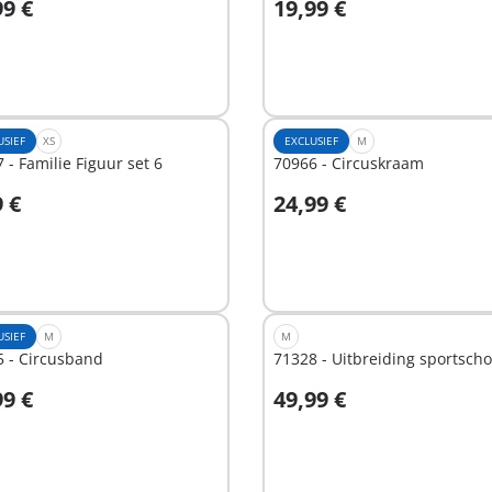
99 €
19,99 €
n winkelwagen
In winkelwagen
USIEF
XS
EXCLUSIEF
M
 - Familie Figuur set 6
70966 - Circuskraam
9 €
24,99 €
n winkelwagen
In winkelwagen
USIEF
M
M
5 - Circusband
71328 - Uitbreiding sportscho
99 €
49,99 €
n winkelwagen
In winkelwagen