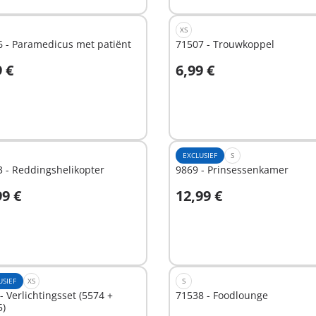
XS
 - Paramedicus met patiënt
71507 - Trouwkoppel
9 €
6,99 €
n winkelwagen
In winkelwagen
EXCLUSIEF
S
 - Reddingshelikopter
9869 - Prinsessenkamer
99 €
12,99 €
n winkelwagen
In winkelwagen
USIEF
XS
S
- Verlichtingsset (5574 +
71538 - Foodlounge
5)