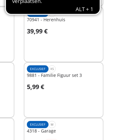
EXCLUSIEF
L
70941 - Herenhuis
39,99 €
In winkelwagen
EXCLUSIEF
XS
9881 - Familie Figuur set 3
5,99 €
In winkelwagen
EXCLUSIEF
M
4318 - Garage