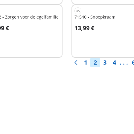
XS
 - Zorgen voor de egelfamilie
71540 - Snoepkraam
99 €
13,99 €
n winkelwagen
In winkelwagen
1
2
3
4
. . .