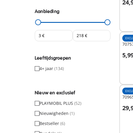
24,
I
Aanbieding
EXCL
70757
5,9
Leeftijdsgroepen
I
4+ jaar
(134)
EXCL
Nieuw en exclusief
7096
PLAYMOBIL PLUS
(52)
29,
I
Nieuwigheden
(1)
Bestseller
(6)