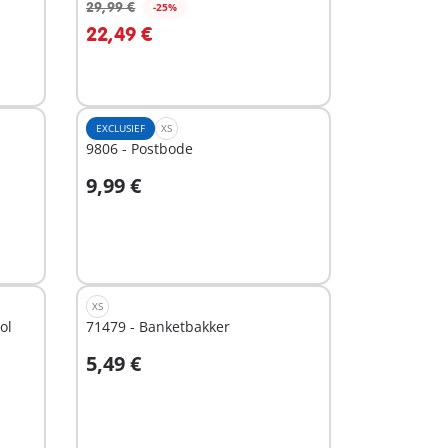
29,99 €
-25%
In winkelwagen
22,49 €
EXCLUSIEF
XS
9806 - Postbode
9,99 €
In winkelwagen
XS
ol
71479 - Banketbakker
5,49 €
In winkelwagen