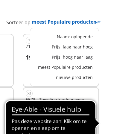
Sorteer op
Naam: oplopende
S
71476 - Spetterplezier in huis
Prijs: laag naar hoog
19,99 €
Prijs: hoog naar laag
In winkelwagen
meest Populaire producten
nieuwe producten
XS
5573 - Tweeling kinderwagen
10,99 €
In winkelwagen