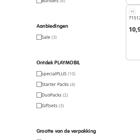
Bundels
(6)
XS
71512
Aanbiedingen
10,
I
Sale
(3)
Ontdek PLAYMOBIL
specialPLUS
(10)
Starter Packs
(4)
DuoPacks
(2)
Giftsets
(3)
Grootte van de verpakking