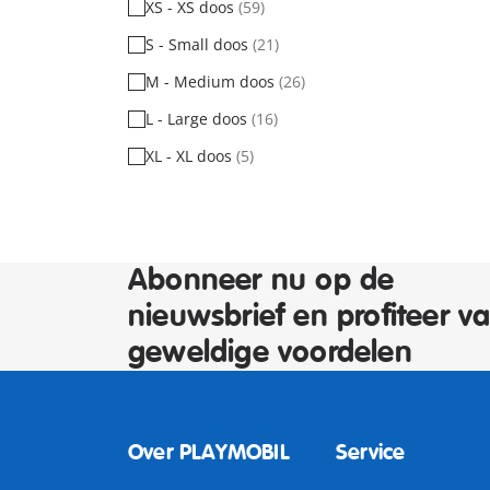
XS - XS doos
(59)
S - Small doos
(21)
M - Medium doos
(26)
L - Large doos
(16)
XL - XL doos
(5)
Abonneer nu op de
nieuwsbrief en profiteer v
geweldige voordelen
Over PLAYMOBIL
Service