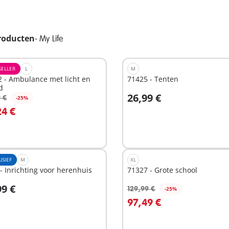
roducten
-
My Life
SELLER
L
M
 - Ambulance met licht en
71425 - Tenten
d
26,99 €
 €
-25%
n winkelwagen
In winkelwagen
24 €
USIEF
M
XL
- Inrichting voor herenhuis
71327 - Grote school
99 €
129,99 €
-25%
n winkelwagen
In winkelwagen
97,49 €