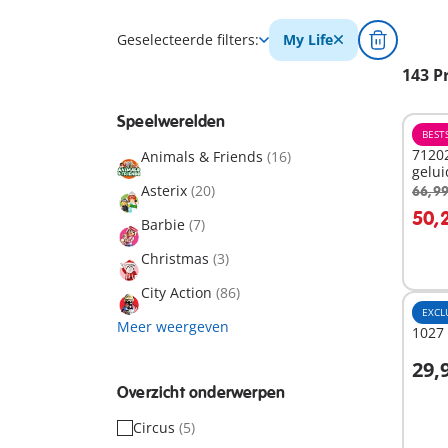
Geselecteerde filters:
My Life
143 P
Speelwerelden
BEST
71202
Animals & Friends
(16)
gelui
Asterix
(20)
66,99
I
50,
Barbie
(7)
Christmas
(3)
City Action
(86)
EXCL
Meer weergeven
1027 
29,
I
Overzicht onderwerpen
Circus
(5)