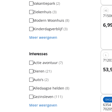
Vakantiepark
(2)
XS
Ziekenhuis
(3)
71506
Modern Woonhuis
(8)
6,9
I
Kinderdagverblijf
(3)
Meer weergeven
Interesses
L
71203
Actie avontuur
(7)
53,
Dieren
(21)
I
Auto's
(2)
Alledaagse helden
(8)
Gezinsleven
(111)
EXCL
6354 
Meer weergeven
7020