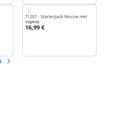
S
71257 - Starterpack Rescue met
segway
16,99 €
In winkelwagen
6