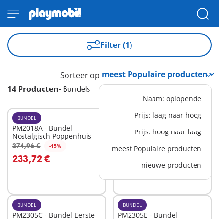
Filter (1)
Sorteer op
14 Producten
-
Bundels
Naam: oplopende
Prijs: laag naar hoog
BUNDEL
BUNDEL
PM2018A - Bundel
PM2305D - Bundel
Prijs: hoog naar laag
Nostalgisch Poppenhuis
Middeleeuwen sets
274,96 €
149,97 €
-15%
-15%
meest Populaire producten
In winkelwagen
In winkelwagen
233,72 €
127,47 €
nieuwe producten
BUNDEL
BUNDEL
PM2305C - Bundel Eerste
PM2305E - Bundel