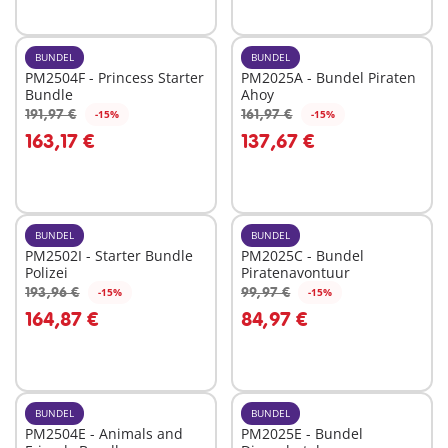
beschikbaar
BUNDEL
BUNDEL
PM2504F - Princess Starter
PM2025A - Bundel Piraten
Bundle
Ahoy
191,97 €
161,97 €
-15%
-15%
In winkelwagen
In winkelwagen
163,17 €
137,67 €
BUNDEL
BUNDEL
PM2502I - Starter Bundle
PM2025C - Bundel
Polizei
Piratenavontuur
193,96 €
99,97 €
-15%
-15%
In winkelwagen
In winkelwagen
164,87 €
84,97 €
BUNDEL
BUNDEL
PM2504E - Animals and
PM2025E - Bundel