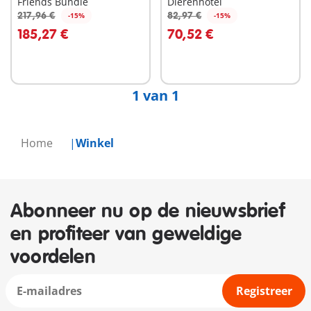
Friends Bundle
Dierenhotel
217,96 €
82,97 €
-15%
-15%
In winkelwagen
In winkelwagen
185,27 €
70,52 €
1 van 1
Home
Winkel
Abonneer nu op de nieuwsbrief
en profiteer van geweldige
voordelen
Registreer