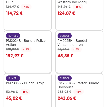
Hulp
Western Boerderij
134,97 €
145,96 €
-15%
-15%
In winkelwagen
In winkelwagen
114,72 €
124,07 €
BUNDEL
BUNDEL
PM2024B - Bundle Polizei
PM2025H - Bundel
Action
Verzameldieren
179,97 €
53,94 €
-15%
-15%
In winkelwagen
In winkelwagen
152,97 €
45,85 €
BUNDEL
BUNDEL
PM2305G - Bundel Troje
PM2502G - Starter Bundle
Dollhouse
52,96 €
285,95 €
-15%
-15%
In winkelwagen
45,02 €
243,06 €
Niet