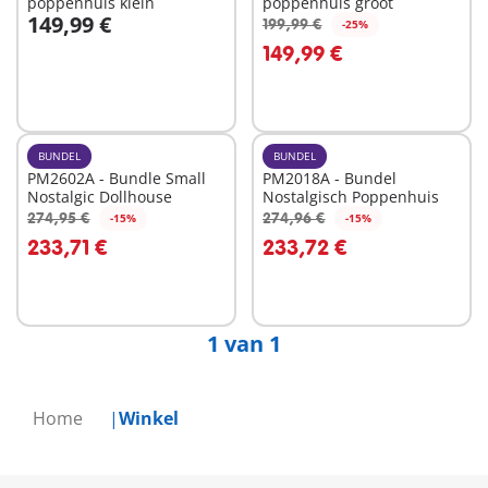
poppenhuis klein
poppenhuis groot
149,99 €
199,99 €
-25%
In winkelwagen
In winkelwagen
149,99 €
BUNDEL
BUNDEL
PM2602A - Bundle Small
PM2018A - Bundel
Nostalgic Dollhouse
Nostalgisch Poppenhuis
274,95 €
274,96 €
-15%
-15%
In winkelwagen
In winkelwagen
233,71 €
233,72 €
1 van 1
Home
Winkel