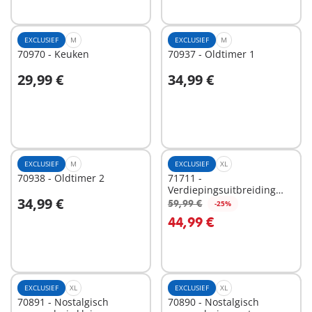
EXCLUSIEF
M
EXCLUSIEF
M
70970 - Keuken
70937 - Oldtimer 1
29,99 €
34,99 €
In winkelwagen
In winkelwagen
EXCLUSIEF
M
EXCLUSIEF
XL
70938 - Oldtimer 2
71711 -
Verdiepingsuitbreiding
34,99 €
voor nostalgisch
59,99 €
-25%
In winkelwagen
In winkelwagen
poppenhuis
44,99 €
EXCLUSIEF
XL
EXCLUSIEF
XL
70891 - Nostalgisch
70890 - Nostalgisch