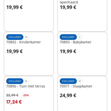
openhaard
19,99 €
19,99 €
In winkelwagen
Niet
beschikbaar
EXCLUSIEF
M
EXCLUSIEF
S
70892 - Kinderkamer
70893 - Babykamer
19,99 €
19,99 €
In winkelwagen
In winkelwagen
EXCLUSIEF
M
EXCLUSIEF
M
70896 - Tuin met terras
70971 - Slaapkamer
24,99 €
22,99 €
-25%
In winkelwagen
In winkelwagen
17,24 €