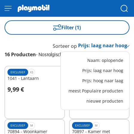
Filter (1)
Sorteer op
16 Producten
-
Nostalgisch poppenhuis
Naam: oplopende
Prijs: laag naar hoog
EXCLUSIEF
XS
EXCLUSIEF
M
1041 - Lantaarn
70895 - Badkamer
Prijs: hoog naar laag
9,99 €
19,99 €
meest Populaire producten
In winkelwagen
In winkelwagen
nieuwe producten
EXCLUSIEF
M
EXCLUSIEF
M
70894 - Woonkamer
70897 - Kamer met