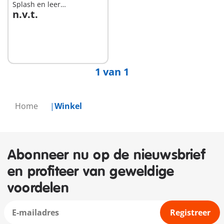
Splash en leer
n.v.t.
wateravonturenset
Niet
beschikbaar
1 van 1
Home
Winkel
Abonneer nu op de nieuwsbrief
en profiteer van geweldige
voordelen
Registreer