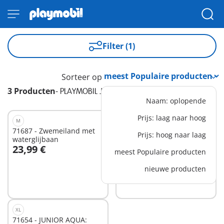
Filter (1)
Sorteer op
3 Producten
-
PLAYMOBIL JUNIOR AQUA
Naam: oplopende
Prijs: laag naar hoog
M
M
71687 - Zwemeiland met
71689 - Visplezier met
Prijs: hoog naar laag
waterglijbaan
zeedieren
23,99 €
17,99 €
meest Populaire producten
In winkelwagen
In winkelwagen
nieuwe producten
XL
71654 - JUNIOR AQUA: