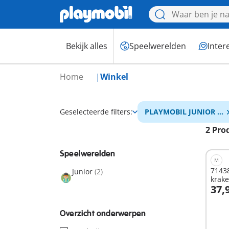
Bekijk alles
Speelwerelden
Inter
Home
Winkel
Geselecteerde filters:
PLAYMOBIL JUNIOR &
Tinti
2 Pro
Speelwerelden
M
71438
Junior
(2)
krak
37,
I
Overzicht onderwerpen