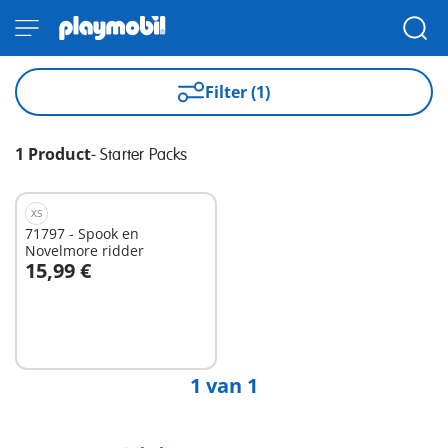
Filter (1)
1 Product
-
Starter Packs
XS
71797 - Spook en
Novelmore ridder
15,99 €
Niet
beschikbaar
1 van 1