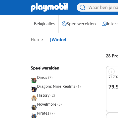
Bekijk alles
Speelwerelden
Inter
Home
Winkel
28 Pr
Speelwerelden
L
71792
Dinos
(7)
79,
Dragons Nine Realms
(1)
I
History
(2)
Novelmore
(5)
Pirates
(7)