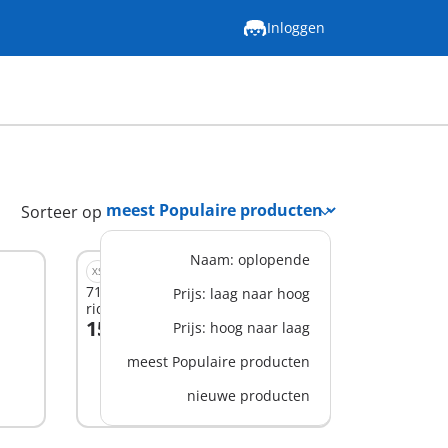
Inloggen
Sorteer op
Naam: oplopende
XS
71797 - Spook en Novelmore
Prijs: laag naar hoog
ridder
15,99 €
Prijs: hoog naar laag
meest Populaire producten
Niet
nieuwe producten
beschikbaar