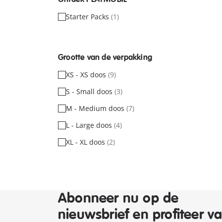
Starter Packs
(1)
Grootte van de verpakking
XS - XS doos
(9)
S - Small doos
(3)
M - Medium doos
(7)
L - Large doos
(4)
XL - XL doos
(2)
Abonneer nu op de
nieuwsbrief en profiteer v