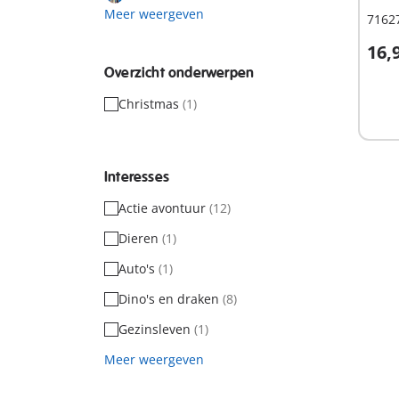
Meer weergeven
71627
16,
Overzicht onderwerpen
Niet
Christmas
(1)
besc
Interesses
Actie avontuur
(12)
Dieren
(1)
Auto's
(1)
Dino's en draken
(8)
Gezinsleven
(1)
Meer weergeven