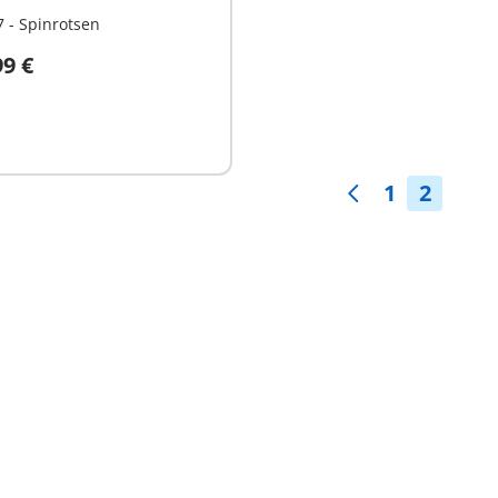
 - Spinrotsen
99 €
hikbaar
1
2