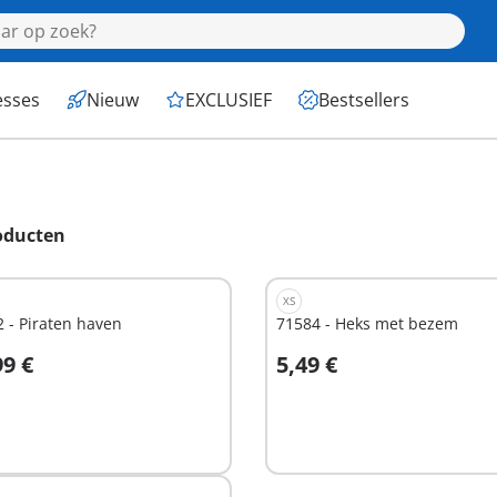
esses
Nieuw
EXCLUSIEF
Bestsellers
oducten
XS
 - Piraten haven
71584 - Heks met bezem
99 €
5,49 €
n winkelwagen
Niet
beschikbaar