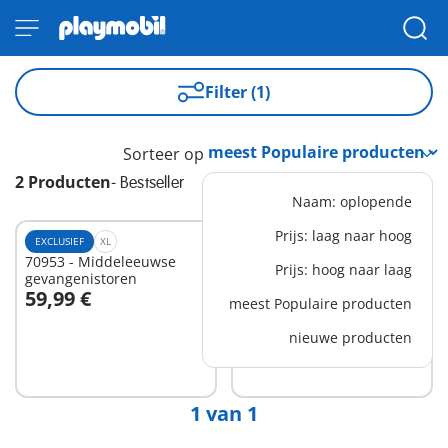
Filter (1)
Sorteer op
2 Producten
-
Bestseller
Naam: oplopende
Prijs: laag naar hoog
EXCLUSIEF
XL
BESTSELLER
L
70953 - Middeleeuwse
71298 - Novelmore vs.
Prijs: hoog naar laag
gevangenistoren
Burnham Raiders -
59,99 €
77,99 €
Toernooi arena
meest Populaire producten
In winkelwagen
nieuwe producten
Niet
beschikbaar
1 van 1