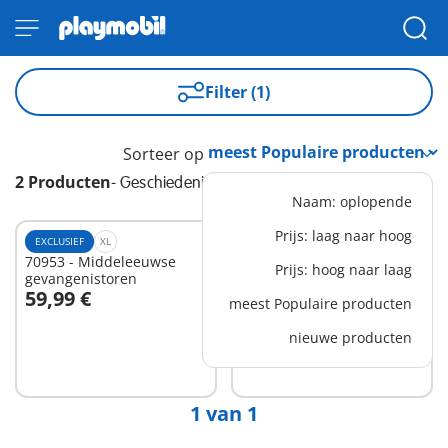
Filter (1)
Sorteer op
2 Producten
-
Geschiedenis
Naam: oplopende
Prijs: laag naar hoog
EXCLUSIEF
XL
EXCLUSIEF
XS
70953 - Middeleeuwse
6590 - 3 gladiatoren
Prijs: hoog naar laag
gevangenistoren
59,99 €
8,99 €
meest Populaire producten
In winkelwagen
In winkelwagen
nieuwe producten
1 van 1