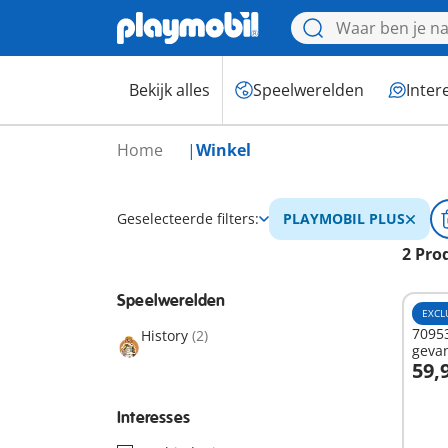
Bekijk alles
Speelwerelden
Inter
Home
Winkel
Geselecteerde filters:
PLAYMOBIL PLUS
2 Pro
Speelwerelden
EXCL
7095
History
(2)
geva
59,
I
Interesses