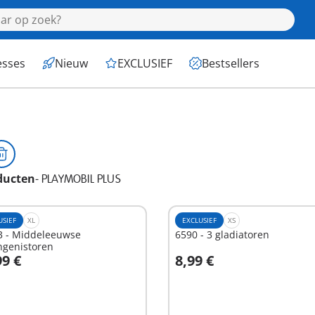
esses
Nieuw
EXCLUSIEF
Bestsellers
ducten
-
PLAYMOBIL PLUS
USIEF
XL
EXCLUSIEF
XS
3 - Middeleeuwse
6590 - 3 gladiatoren
ngenistoren
99 €
8,99 €
n winkelwagen
In winkelwagen