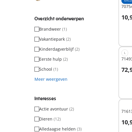
EXCL
70754
10,
Overzicht onderwerpen
Brandweer
(1)
Niet
besc
Vakantiepark
(2)
Kinderdagverblijf
(2)
L
7149
Eerste hulp
(2)
72,
School
(1)
Meer weergeven
Niet
besc
Interesses
Actie avontuur
(2)
7161
Dieren
(12)
10,
I
Alledaagse helden
(3)