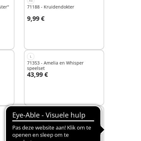
XS
ster"
71188 - Kruidendokter
9,99 €
Niet
beschikbaar
L
71353 - Amelia en Whisper
speelset
43,99 €
Niet
beschikbaar
XS
71517 - Playmobil Color
Hondentraining
10,99 €
In winkelwagen