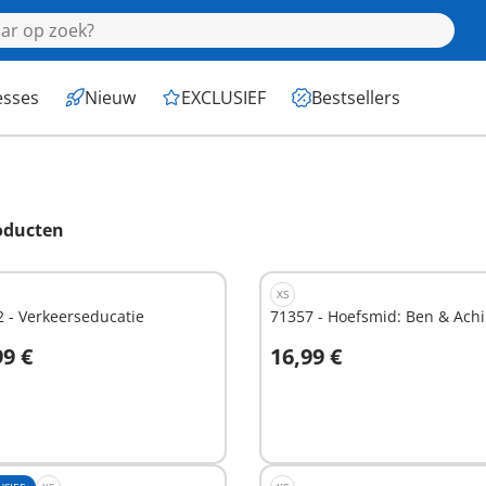
esses
Nieuw
EXCLUSIEF
Bestsellers
oducten
XS
 - Verkeerseducatie
71357 - Hoefsmid: Ben & Achi
99 €
16,99 €
n winkelwagen
In winkelwagen