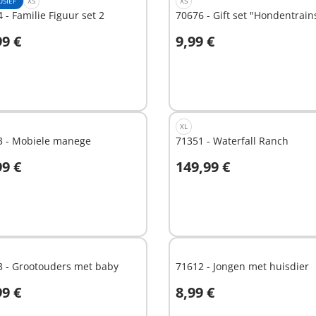
USIEF
XS
XS
 - Familie Figuur set 2
70676 - Gift set "Hondentrain
99 €
9,99 €
Niet
hikbaar
beschikbaar
XL
3 - Mobiele manege
71351 - Waterfall Ranch
99 €
149,99 €
Niet
hikbaar
beschikbaar
3 - Grootouders met baby
71612 - Jongen met huisdier
99 €
8,99 €
n winkelwagen
In winkelwagen