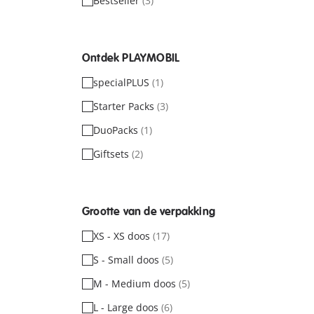
Bestseller
(3)
Ontdek PLAYMOBIL
specialPLUS
(1)
Starter Packs
(3)
DuoPacks
(1)
Giftsets
(2)
Grootte van de verpakking
XS - XS doos
(17)
S - Small doos
(5)
M - Medium doos
(5)
L - Large doos
(6)