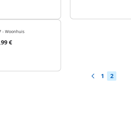
7 - Woonhuis
,99 €
n winkelwagen
1
2