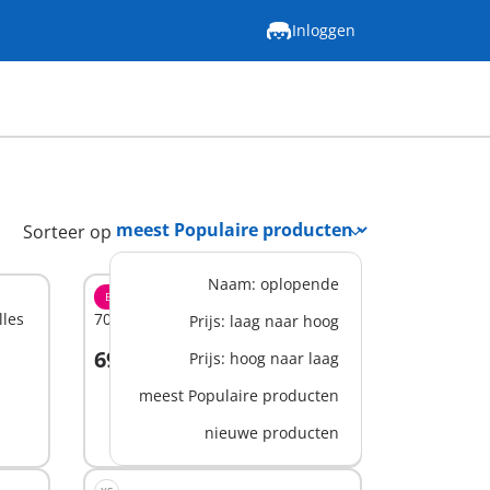
Inloggen
Sorteer op
Naam: oplopende
BESTSELLER
L
lles
70088 - Mobilhome met familie
Prijs: laag naar hoog
69,99 €
Prijs: hoog naar laag
meest Populaire producten
Niet
nieuwe producten
beschikbaar