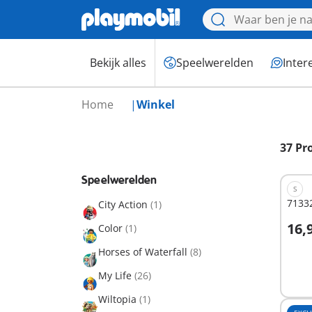
Bekijk alles
Speelwerelden
Inter
Home
Winkel
37 Pr
Speelwerelden
S
71332
City Action
(1)
16,
Color
(1)
I
Horses of Waterfall
(8)
My Life
(26)
Wiltopia
(1)