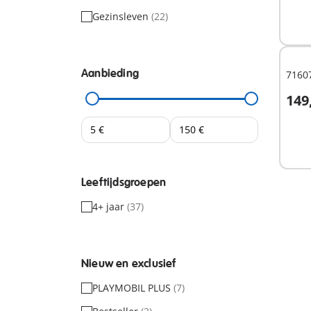
Gezinsleven
(22)
Aanbieding
7160
149
I
Leeftijdsgroepen
4+ jaar
(37)
Nieuw en exclusief
PLAYMOBIL PLUS
(7)