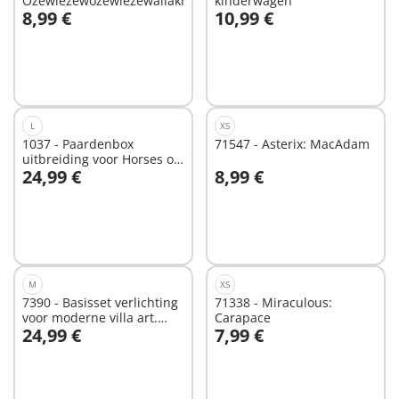
Ozewiezewozewiezewallakristallix
kinderwagen
8,99 €
10,99 €
In winkelwagen
In winkelwagen
L
XS
1037 - Paardenbox
71547 - Asterix: MacAdam
uitbreiding voor Horses of
24,99 €
8,99 €
Waterfall
In winkelwagen
In winkelwagen
M
XS
7390 - Basisset verlichting
71338 - Miraculous:
voor moderne villa art.
Carapace
24,99 €
7,99 €
4279
In winkelwagen
In winkelwagen