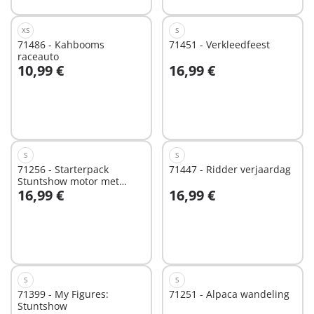
XS
S
71486 - Kahbooms
71451 - Verkleedfeest
raceauto
10,99 €
16,99 €
Niet
Niet
beschikbaar
beschikbaar
S
S
71256 - Starterpack
71447 - Ridder verjaardag
Stuntshow motor met
16,99 €
16,99 €
vuurmuur
Niet
Niet
beschikbaar
beschikbaar
S
S
71399 - My Figures:
71251 - Alpaca wandeling
Stuntshow