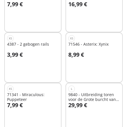
7,99 €
16,99 €
In winkelwagen
In winkelwagen
XS
XS
4387 - 2 gebogen rails
71546 - Asterix: Xynix
3,99 €
8,99 €
In winkelwagen
In winkelwagen
XS
L
71341 - Miraculous:
9840 - Uitbreiding toren
Puppeteer
voor de Grote burcht van
7,99 €
29,99 €
de Novelmore ridders
In winkelwagen
In winkelwagen