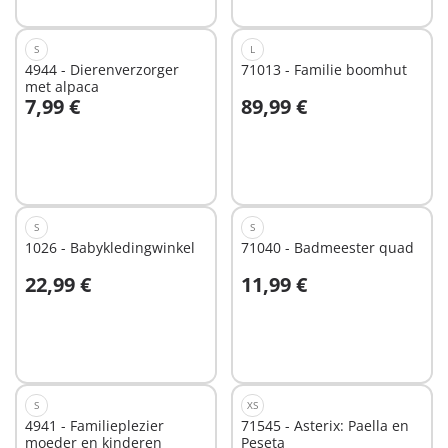
S
L
4944 - Dierenverzorger
71013 - Familie boomhut
met alpaca
7,99 €
89,99 €
In winkelwagen
In winkelwagen
S
S
1026 - Babykledingwinkel
71040 - Badmeester quad
22,99 €
11,99 €
In winkelwagen
In winkelwagen
S
XS
4941 - Familieplezier
71545 - Asterix: Paella en
moeder en kinderen
Peseta