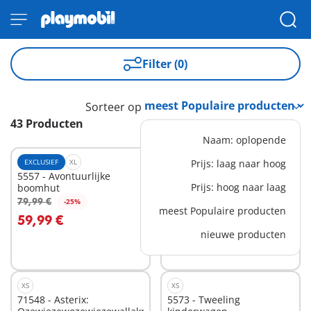
Filter (0)
Sorteer op
43 Producten
Naam: oplopende
EXCLUSIEF
XL
S
Prijs: laag naar hoog
5557 - Avontuurlijke
71092 - Politie - Speed
Prijs: hoog naar laag
boomhut
Quad
11,99 €
79,99 €
-25%
In winkelwagen
In winkelwagen
meest Populaire producten
59,99 €
nieuwe producten
XS
XS
71548 - Asterix:
5573 - Tweeling