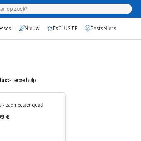
esses
Nieuw
EXCLUSIEF
Bestsellers
duct
-
Eerste hulp
0 - Badmeester quad
99 €
n winkelwagen