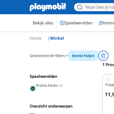
Bekijk alles
Speelwerelden
Inter
Home
Winkel
Geselecteerde filters:
Eerste hulp
1 Pro
Speelwerelden
S
7104
Promo-Packs
(1)
11,
I
Overzicht onderwerpen