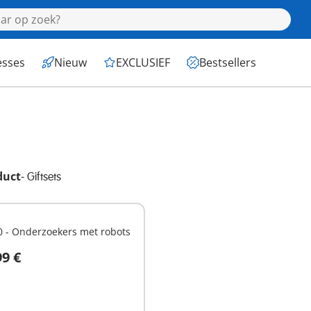
esses
Nieuw
EXCLUSIEF
Bestsellers
duct
-
Giftsets
0 - Onderzoekers met robots
99 €
hikbaar