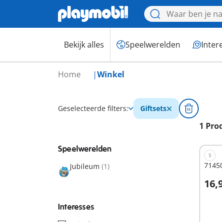
Bekijk alles
Speelwerelden
Inter
Home
Winkel
Geselecteerde filters:
Giftsets
1 Pro
Speelwerelden
S
7145
Jubileum
(1)
16,
Interesses
Niet
besc