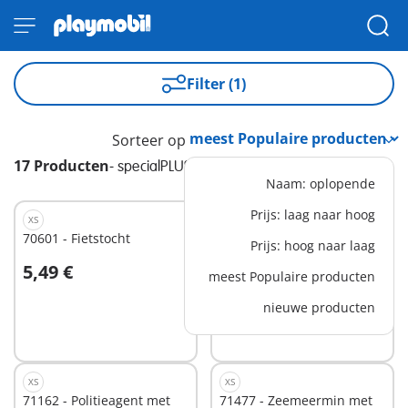
Filter (1)
Sorteer op
17 Producten
-
specialPLUS
Naam: oplopende
Prijs: laag naar hoog
XS
XS
70601 - Fietstocht
71161 - Pizzabakker
Prijs: hoog naar laag
5,49 €
5,49 €
meest Populaire producten
In winkelwagen
In winkelwagen
nieuwe producten
XS
XS
71162 - Politieagent met
71477 - Zeemeermin met