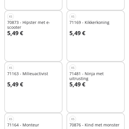
beschikbaar
XS
XS
70873 - Hipster met e-
71169 - Kikkerkoning
scooter
5,49 €
5,49 €
Niet
Niet
beschikbaar
beschikbaar
XS
XS
71163 - Milieuactivist
71481 - Ninja met
uitrusting
5,49 €
5,49 €
Niet
Niet
beschikbaar
beschikbaar
XS
XS
71164 - Monteur
70876 - Kind met monster