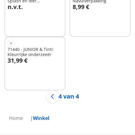
Splash en leer
Navulverpakking
n.v.t.
8,99 €
wateravonturenset
In winkelwagen
Niet
beschikbaar
M
71440 - JUNIOR & Tinti:
Kleurrijke onderzeeër
31,99 €
In winkelwagen
4 van 4
Home
Winkel