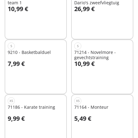
team 1
Dario's zweefvliegtuig
10,99 €
26,99 €
Niet
Niet
beschikbaar
beschikbaar
S
S
9210 - Basketbalduel
71214 - Novelmore -
gevechtstraining
7,99 €
10,99 €
Niet
Niet
beschikbaar
beschikbaar
XS
XS
71186 - Karate training
71164 - Monteur
9,99 €
5,49 €
Niet
Niet