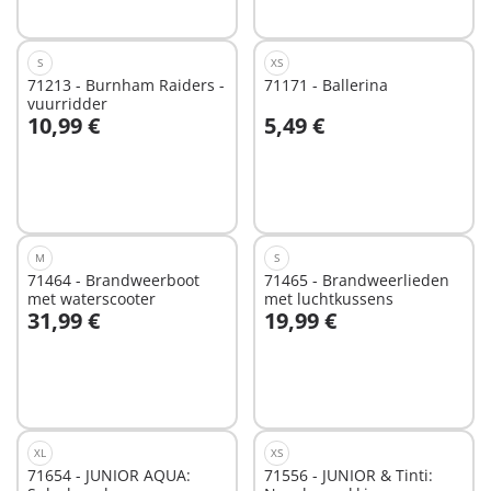
beschikbaar
beschikbaar
S
XS
71213 - Burnham Raiders -
71171 - Ballerina
vuurridder
10,99 €
5,49 €
Niet
Niet
beschikbaar
beschikbaar
M
S
71464 - Brandweerboot
71465 - Brandweerlieden
met waterscooter
met luchtkussens
31,99 €
19,99 €
In winkelwagen
In winkelwagen
XL
XS
71654 - JUNIOR AQUA:
71556 - JUNIOR & Tinti: