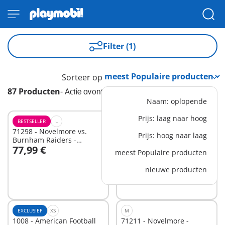
Filter (1)
Sorteer op
87 Producten
-
Actie avontuur
Naam: oplopende
Prijs: laag naar hoog
BESTSELLER
L
EXCLUSIEF
L
71298 - Novelmore vs.
70960 - Sportpark
Prijs: hoog naar laag
Burnham Raiders -
77,99 €
39,99 €
Toernooi arena
meest Populaire producten
nieuwe producten
Niet
Niet
beschikbaar
beschikbaar
EXCLUSIEF
XS
M
1008 - American Football
71211 - Novelmore -