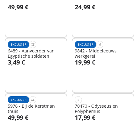
49,99 €
24,99 €
In winkelwagen
Niet
beschikbaar
EXCLUSIEF
XS
EXCLUSIEF
M
6489 - Aanvoerder van
9842 - Middeleeuws
Egyptische soldaten
werkgerei
3,49 €
19,99 €
Niet
Niet
beschikbaar
beschikbaar
EXCLUSIEF
XL
S
5976 - Bij de Kerstman
70470 - Odysseus en
thuis
Polyphemus
49,99 €
17,99 €
Niet
Niet
beschikbaar
beschikbaar