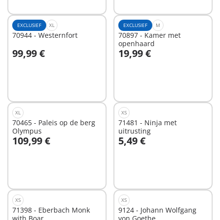
EXCLUSIEF
XL
EXCLUSIEF
M
70944 - Westernfort
70897 - Kamer met
openhaard
99,99 €
19,99 €
Niet
Niet
beschikbaar
beschikbaar
XL
XS
70465 - Paleis op de berg
71481 - Ninja met
Olympus
uitrusting
109,99 €
5,49 €
Niet
Niet
beschikbaar
beschikbaar
XS
XS
71398 - Eberbach Monk
9124 - Johann Wolfgang
with Boar
von Goethe