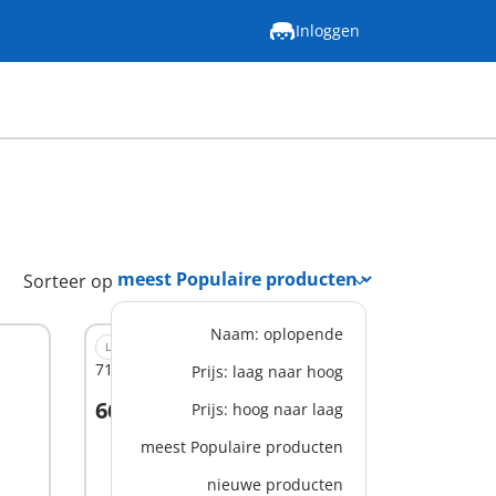
Inloggen
Sorteer op
Naam: oplopende
L
71441 - Gezellig woonwagencafé
Prijs: laag naar hoog
66,99 €
Prijs: hoog naar laag
meest Populaire producten
Niet
nieuwe producten
beschikbaar