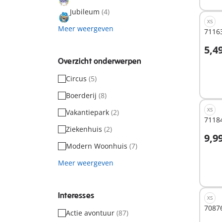
Jubileum
(4)
XS
Meer weergeven
71163
5,4
Overzicht onderwerpen
Niet
Circus
(5)
besc
Boerderij
(8)
XS
Vakantiepark
(2)
7118
Ziekenhuis
(2)
9,9
Modern Woonhuis
(7)
Meer weergeven
Niet
besc
Interesses
XS
7087
Actie avontuur
(87)