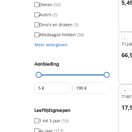
5,4
Dieren
(50)
Auto's
(2)
Niet
besc
Dino's en draken
(3)
Alledaagse helden
(38)
L
71248
Meer weergeven
66,
Aanbieding
Niet
besc
S
71401
17,
Leeftijdsgroepen
1 tot 3 jaar
(10)
Niet
besc
4+ jaar
(117)