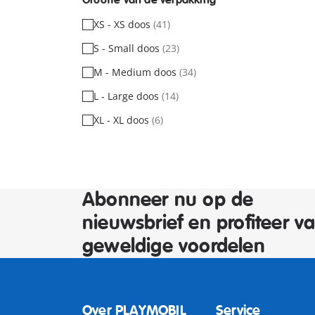
Grootte van de verpakking
XS - XS doos
(41)
S - Small doos
(23)
M - Medium doos
(34)
L - Large doos
(14)
XL - XL doos
(6)
Abonneer nu op de
nieuwsbrief en profiteer v
geweldige voordelen
Over PLAYMOBIL
Service