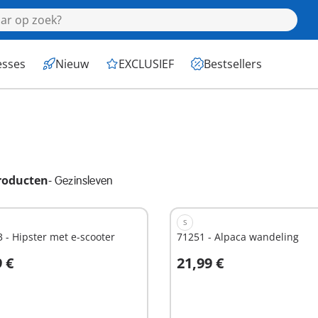
esses
Nieuw
EXCLUSIEF
Bestsellers
roducten
-
Gezinsleven
S
 - Hipster met e-scooter
71251 - Alpaca wandeling
9 €
21,99 €
Niet
hikbaar
beschikbaar