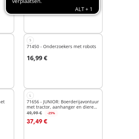
5,49 €
Niet
beschikbaar
S
71450 - Onderzoekers met robots
16,99 €
Niet
beschikbaar
L
het
71656 - JUNIOR: Boerderijavontuur
met tractor, aanhanger en dieren
vrien
49,99 €
-25%
In winkelwagen
37,49 €