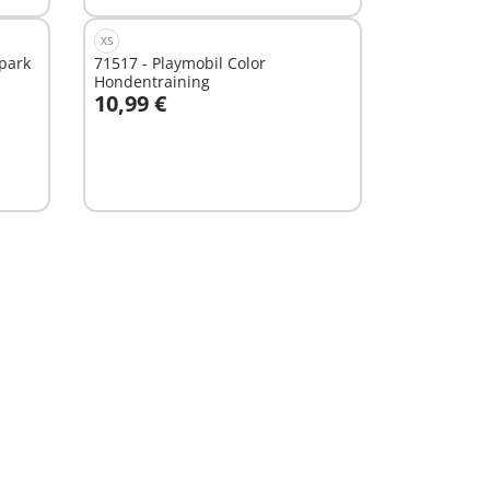
XS
epark
71517 - Playmobil Color
Hondentraining
10,99 €
In winkelwagen