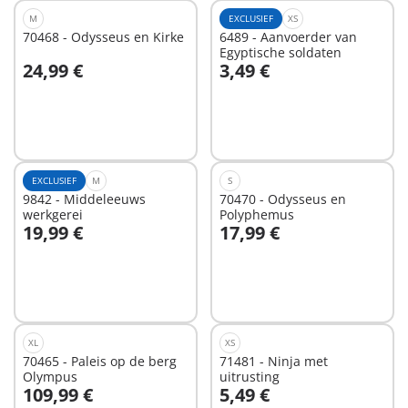
M
EXCLUSIEF
XS
70468 - Odysseus en Kirke
6489 - Aanvoerder van
Egyptische soldaten
24,99 €
3,49 €
Niet
Niet
beschikbaar
beschikbaar
EXCLUSIEF
M
S
9842 - Middeleeuws
70470 - Odysseus en
werkgerei
Polyphemus
19,99 €
17,99 €
Niet
Niet
beschikbaar
beschikbaar
XL
XS
70465 - Paleis op de berg
71481 - Ninja met
Olympus
uitrusting
109,99 €
5,49 €