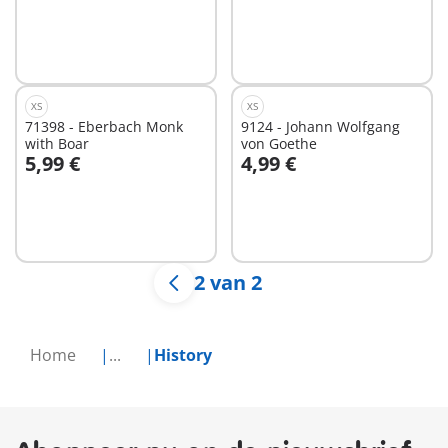
Niet
Niet
beschikbaar
beschikbaar
XS
XS
71398 - Eberbach Monk
9124 - Johann Wolfgang
with Boar
von Goethe
5,99 €
4,99 €
In winkelwagen
In winkelwagen
2 van 2
Home
...
History