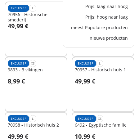
Prijs: laag naar hoog
EXCLUSIEF
L
EXCLUSIEF
M
70956 - Historische
6464 - Middeleeuwse
Prijs: hoog naar laag
smederij
vrijbuiters
49,99 €
39,99 €
meest Populaire producten
In winkelwagen
In winkelwagen
nieuwe producten
EXCLUSIEF
XS
EXCLUSIEF
L
9893 - 3 vikingen
70957 - Historisch huis 1
8,99 €
49,99 €
In winkelwagen
In winkelwagen
EXCLUSIEF
L
EXCLUSIEF
XS
70958 - Historisch huis 2
6492 - Egyptische familie
49,99 €
10,99 €