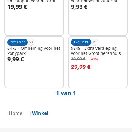
en katapult voor de Grote
voor Horses of Waterfall
19,99 €
9,99 €
burcht van de Novelmore
In winkelwagen
In winkelwagen
ridders
EXCLUSIEF
XS
EXCLUSIEF
XL
6473 - Omheining voor het
9849 - Extra verdieping
Ponypark
voor het Groot herenhuis
9,99 €
39,99 €
-25%
In winkelwagen
29,99 €
Niet
beschikbaar
1 van 1
Home
Winkel