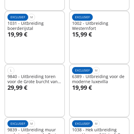
EXCLUSIEF
M
EXCLUSIEF
1031 - Uitbreiding
1002 - Uitbreiding
boerderijstal
Westernfort
19,99 €
15,99 €
In winkelwagen
In winkelwagen
L
EXCLUSIEF
M
9840 - Uitbreiding toren
6389 - Uitbreiding voor de
voor de Grote burcht van
moderne luxevilla
29,99 €
19,99 €
de Novelmore ridders
In winkelwagen
In winkelwagen
EXCLUSIEF
M
EXCLUSIEF
M
9839 - Uitbreiding muur
1038 - Hek uitbreiding