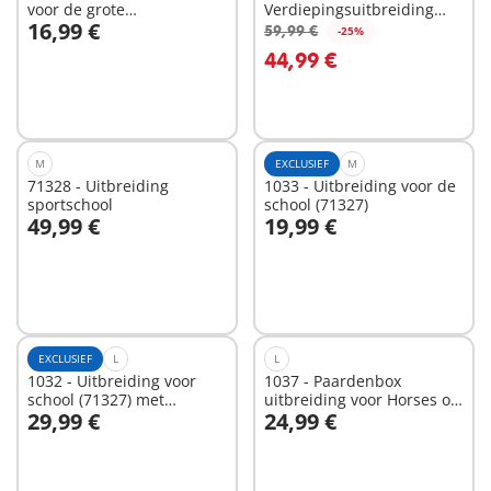
voor de grote
Verdiepingsuitbreiding
16,99 €
brandweerkazerne 9462
voor nostalgisch
59,99 €
-25%
In winkelwagen
In winkelwagen
poppenhuis
44,99 €
M
EXCLUSIEF
M
71328 - Uitbreiding
1033 - Uitbreiding voor de
sportschool
school (71327)
49,99 €
19,99 €
In winkelwagen
In winkelwagen
EXCLUSIEF
L
L
1032 - Uitbreiding voor
1037 - Paardenbox
school (71327) met
uitbreiding voor Horses of
29,99 €
24,99 €
beeldende vorming lokaal
Waterfall
In winkelwagen
In winkelwagen