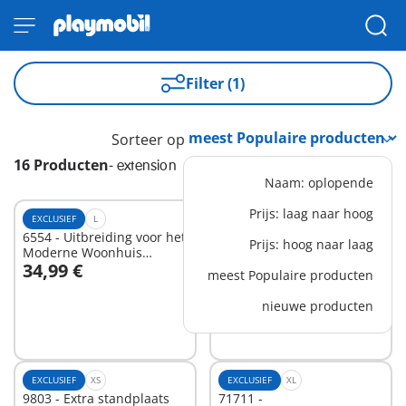
Filter (1)
Sorteer op
16 Producten
-
extension
Naam: oplopende
Prijs: laag naar hoog
EXCLUSIEF
L
EXCLUSIEF
M
6554 - Uitbreiding voor het
1042 - Hek uitbreiding
Prijs: hoog naar laag
Moderne Woonhuis
voor nostalgisch
34,99 €
(art.9266)
poppenhuis
29,99 €
-25%
meest Populaire producten
In winkelwagen
In winkelwagen
22,49 €
nieuwe producten
EXCLUSIEF
XS
EXCLUSIEF
XL
9803 - Extra standplaats
71711 -