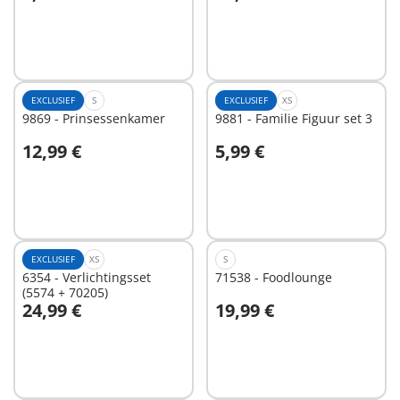
In winkelwagen
In winkelwagen
EXCLUSIEF
S
EXCLUSIEF
XS
9869 - Prinsessenkamer
9881 - Familie Figuur set 3
12,99 €
5,99 €
In winkelwagen
In winkelwagen
EXCLUSIEF
XS
S
6354 - Verlichtingsset
71538 - Foodlounge
(5574 + 70205)
24,99 €
19,99 €
In winkelwagen
In winkelwagen