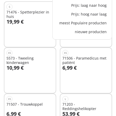
Prijs: laag naar hoog
S
XL
71476 - Spetterplezier in
71327 - Grote school
Prijs: hoog naar laag
huis
19,99 €
129,99 €
-25%
meest Populaire producten
In winkelwagen
In winkelwagen
97,49 €
nieuwe producten
XS
XS
5573 - Tweeling
71506 - Paramedicus met
kinderwagen
patiënt
10,99 €
6,99 €
In winkelwagen
In winkelwagen
XS
L
71507 - Trouwkoppel
71203 -
Reddingshelikopter
6,99 €
53,99 €