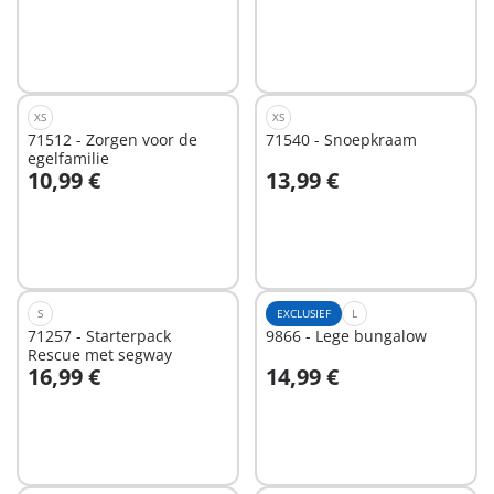
XS
XS
71512 - Zorgen voor de
71540 - Snoepkraam
egelfamilie
10,99 €
13,99 €
In winkelwagen
In winkelwagen
S
EXCLUSIEF
L
71257 - Starterpack
9866 - Lege bungalow
Rescue met segway
16,99 €
14,99 €
In winkelwagen
In winkelwagen