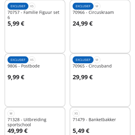
EXCLUSIEF
XS
EXCLUSIEF
M
70757 - Familie Figuur set
70966 - Circuskraam
6
5,99 €
24,99 €
In winkelwagen
In winkelwagen
EXCLUSIEF
XS
EXCLUSIEF
M
9806 - Postbode
70965 - Circusband
9,99 €
29,99 €
In winkelwagen
In winkelwagen
M
XS
71328 - Uitbreiding
71479 - Banketbakker
sportschool
49,99 €
5,49 €
In winkelwagen
In winkelwagen