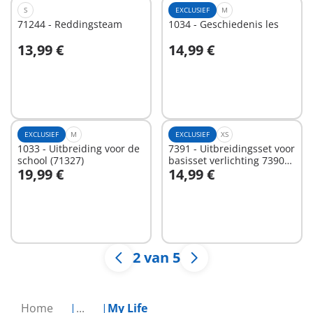
S
EXCLUSIEF
M
71244 - Reddingsteam
1034 - Geschiedenis les
13,99 €
14,99 €
In winkelwagen
In winkelwagen
EXCLUSIEF
M
EXCLUSIEF
XS
1033 - Uitbreiding voor de
7391 - Uitbreidingsset voor
school (71327)
basisset verlichting 7390
19,99 €
14,99 €
voor moderne villa
In winkelwagen
In winkelwagen
art.4279
2 van 5
Home
...
My Life