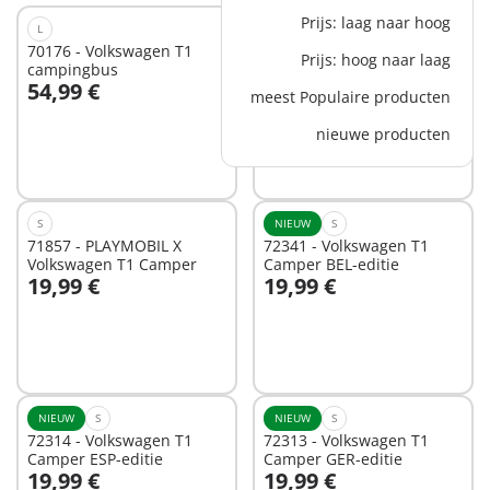
Prijs: laag naar hoog
L
NIEUW
S
70176 - Volkswagen T1
72340 - Volkswagen T1
Prijs: hoog naar laag
campingbus
Camper NED-editie
54,99 €
19,99 €
meest Populaire producten
In winkelwagen
nieuwe producten
Niet
beschikbaar
S
NIEUW
S
71857 - PLAYMOBIL X
72341 - Volkswagen T1
Volkswagen T1 Camper
Camper BEL-editie
19,99 €
19,99 €
In winkelwagen
In winkelwagen
NIEUW
S
NIEUW
S
72314 - Volkswagen T1
72313 - Volkswagen T1
Camper ESP-editie
Camper GER-editie
19,99 €
19,99 €