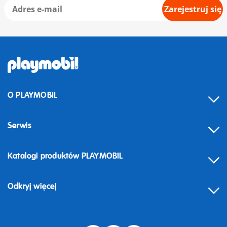
Zarejestruj się
O PLAYMOBIL
Serwis
Katalogi produktów PLAYMOBIL
Odkryj więcej
Odstąpienie od umowy