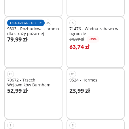
EKSKLUZYWNE OFERTY
XS
S
9803 - Rozbudowa - brama
71476 - Wodna zabawa w
dla straży pożarnej
ogrodzie
79,99 zł
84,99 zł
-25%
Dodaj do koszyka
Dodaj do koszyka
63,74 zł
XS
XS
70672 - Trzech
9524 - Hermes
Wojowników Burnham
52,99 zł
23,99 zł
Dodaj do koszyka
Dodaj do koszyka
S
S