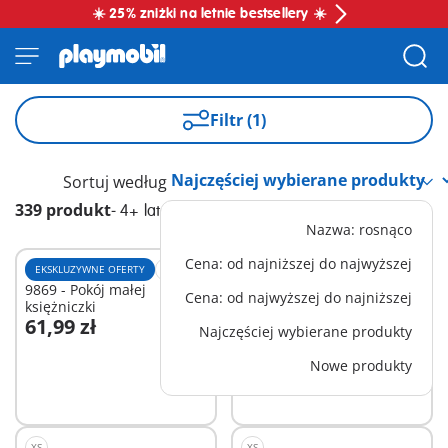
☀️ 25% zniżki na letnie bestsellery ☀️
Filtr (1)
Sortuj według
339 produkt
-
4+ lata
Nazwa: rosnąco
Cena: od najniższej do najwyższej
EKSKLUZYWNE OFERTY
S
XL
9869 - Pokój małej
70985 - Przenośny domek
Cena: od najwyższej do najniższej
księżniczki
dla lalek
61,99 zł
164,99 zł
Najczęściej wybierane produkty
Dodaj do koszyka
Dodaj do koszyka
Nowe produkty
XS
XS