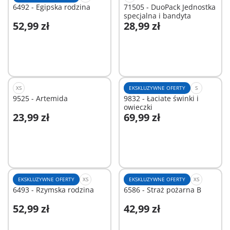
6492 - Egipska rodzina
71505 - DuoPack Jednostka
specjalna i bandyta
52,99 zł
28,99 zł
Dodaj do koszyka
Dodaj do koszyka
XS
EKSKLUZYWNE OFERTY
S
9525 - Artemida
9832 - Łaciate świnki i
owieczki
23,99 zł
69,99 zł
Dodaj do koszyka
Dodaj do koszyka
EKSKLUZYWNE OFERTY
XS
EKSKLUZYWNE OFERTY
XS
6493 - Rzymska rodzina
6586 - Straż pożarna B
52,99 zł
42,99 zł
Dodaj do koszyka
Dodaj do koszyka