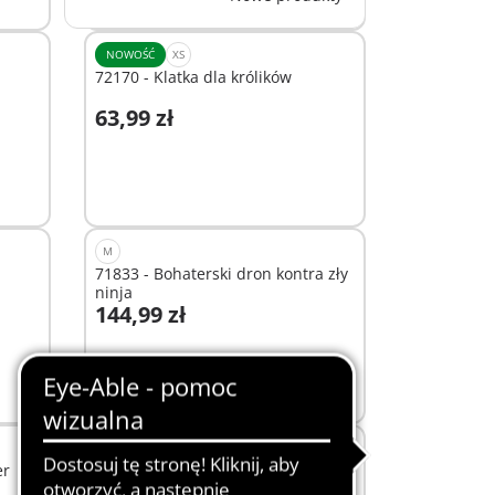
NOWOŚĆ
XS
72170 - Klatka dla królików
63,99 zł
Dodaj do koszyka
M
71833 - Bohaterski dron kontra zły
ninja
144,99 zł
Dodaj do koszyka
XS
er
71998 - PLAYMOBIL X MonsterHigh
Lagoona Blue™