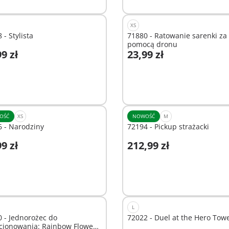
XS
 - Stylista
71880 - Ratowanie sarenki za
pomocą dronu
9 zł
23,99 zł
odaj do koszyka
Dodaj do koszyka
OŚĆ
XS
NOWOŚĆ
M
 - Narodziny
72194 - Pickup strażacki
9 zł
212,99 zł
odaj do koszyka
Dodaj do koszyka
L
 - Jednorożec do
72022 - Duel at the Hero Tow
cjonowania: Rainbow Flower z