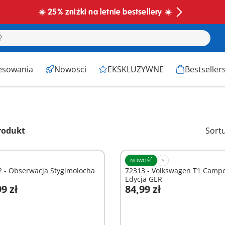
☀️ 25% zniżki na letnie bestsellery ☀️
esowania
Nowosci
EKSKLUZYWNE
Bestseller
rodukt
Sort
NOWOŚĆ
S
2 - Obserwacja Stygimolocha
72313 - Volkswagen T1 Camp
Edycja GER
9 zł
84,99 zł
odaj do koszyka
Dodaj do koszyka