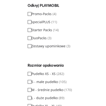
Odkryj PLAYMOBIL
Promo-Packs
(4)
specialPLUS
(11)
Starter Packs
(14)
DuoPacks
(3)
Zestawy upominkowe
(3)
Rozmiar opakowania
Pudełko XS - XS
(282)
S - małe pudełko
(105)
M - średnie pudełko
(170)
L - duże pudełko
(89)
Pudełko XL - XL
(49)