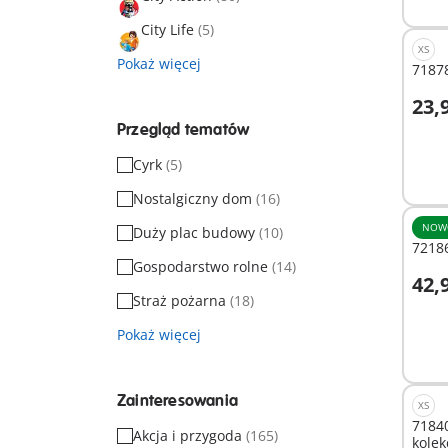
City Life
(5)
XS
Pokaż więcej
71878
23,9
D
Przegląd tematów
Cyrk
(5)
Nostalgiczny dom
(16)
NOW
Duży plac budowy
(10)
72186
Gospodarstwo rolne
(14)
42,9
D
Straż pożarna
(18)
Pokaż więcej
Zainteresowania
XS
71840
Akcja i przygoda
(165)
kolek