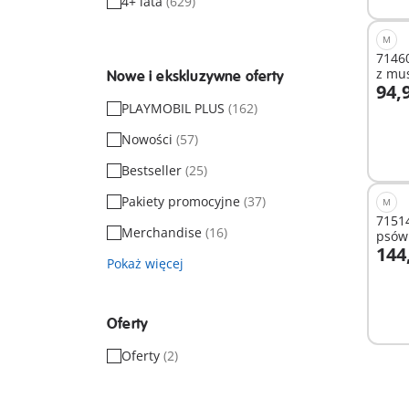
4+ lata
(629)
M
71460
z mus
Nowe i ekskluzywne oferty
94,9
D
PLAYMOBIL PLUS
(162)
Nowości
(57)
Bestseller
(25)
Pakiety promocyjne
(37)
M
71514
Merchandise
(16)
psów
144
Pokaż więcej
D
Oferty
Oferty
(2)