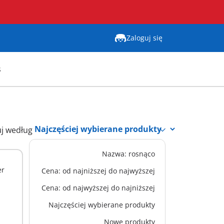
Zaloguj się
s
uj według
Nazwa: rosnąco
XS
er
71961 - WWE® Cody Rhodes
Cena: od najniższej do najwyższej
33,99 zł
Cena: od najwyższej do najniższej
Dodaj do koszyka
Najczęściej wybierane produkty
Nowe produkty