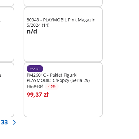
t
80943 - PLAYMOBIL Pink Magazin
5/2024 (14)
n/d
Niedostępne
PAKIET
z
PM2601C - Pakiet Figurki
PLAYMOBIL: Chłopcy (Seria 29)
116,91 zł
-15%
Dodaj do koszyka
99,37 zł
33