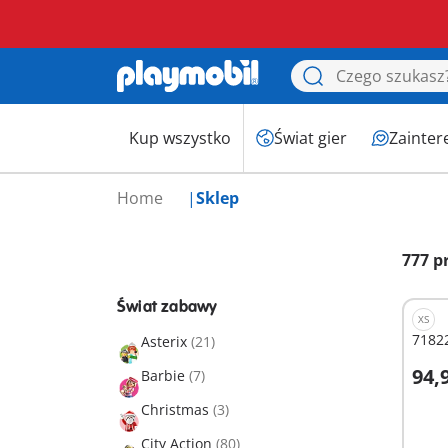
Kup wszystko
Świat gier
Zainter
Home
Sklep
777 p
Świat zabawy
XS
7182
Asterix
(21)
94,9
Barbie
(7)
D
Christmas
(3)
City Action
(80)