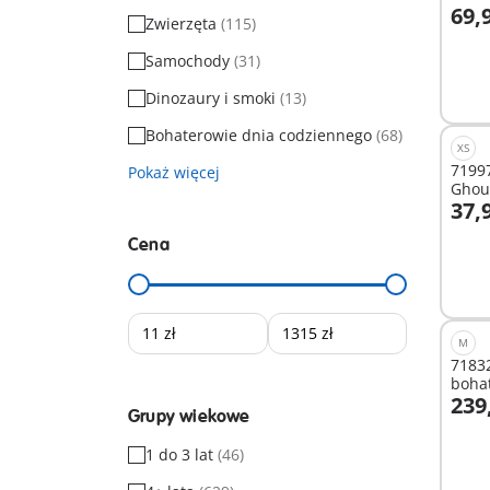
69,9
wróż
Zwierzęta
(115)
D
Samochody
(31)
Dinozaury i smoki
(13)
Bohaterowie dnia codziennego
(68)
XS
7199
Pokaż więcej
Ghou
37,9
D
Cena
M
71832
boha
239
Grupy wiekowe
D
1 do 3 lat
(46)