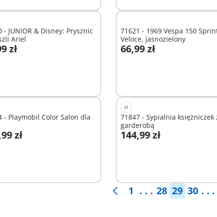
 - JUNIOR & Disney: Prysznic
71621 - 1969 Vespa 150 Sprin
zli Ariel
Veloce, jasnozielony
9 zł
66,99 zł
odaj do koszyka
Dodaj do koszyka
M
 - Playmobil Color Salon dla
71847 - Sypialnia księżniczek 
garderobą
,99 zł
144,99 zł
odaj do koszyka
Dodaj do koszyka
1
. . .
28
29
30
. . .