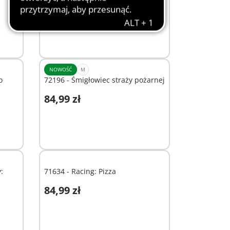
37,99 zł
Dodaj do koszyka
NOWOŚĆ
M
o
72196 - Śmigłowiec straży pożarnej
84,99 zł
Dodaj do koszyka
:
71634 - Racing: Pizza
84,99 zł
Dodaj do koszyka