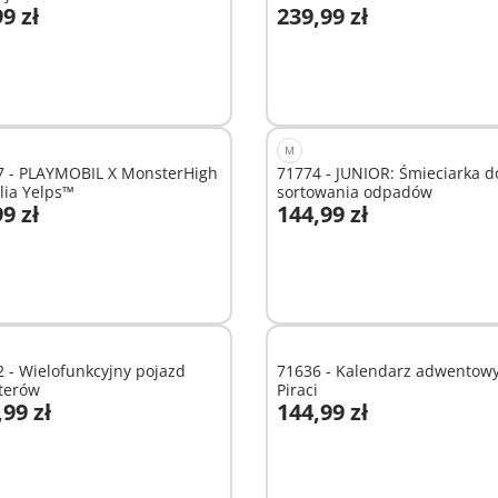
9 zł
239,99 zł
ką
odaj do koszyka
Dodaj do koszyka
M
7 - PLAYMOBIL X MonsterHigh
71774 - JUNIOR: Śmieciarka d
lia Yelps™
sortowania odpadów
9 zł
144,99 zł
odaj do koszyka
Dodaj do koszyka
 - Wielofunkcyjny pojazd
71636 - Kalendarz adwentowy
terów
Piraci
,99 zł
144,99 zł
odaj do koszyka
Dodaj do koszyka