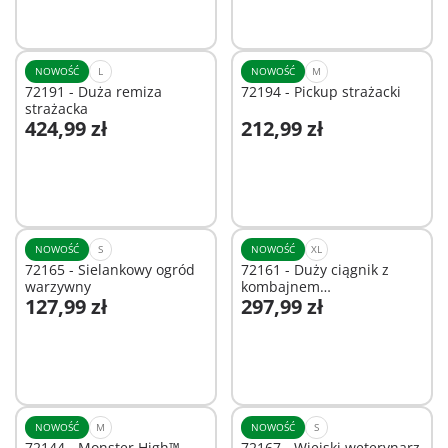
Niedostępne
NOWOŚĆ
L
NOWOŚĆ
M
72191 - Duża remiza
72194 - Pickup strażacki
strażacka
424,99 zł
212,99 zł
Dodaj do koszyka
Dodaj do koszyka
NOWOŚĆ
S
NOWOŚĆ
XL
72165 - Sielankowy ogród
72161 - Duży ciągnik z
warzywny
kombajnem
127,99 zł
297,99 zł
ziemniaczanym
Dodaj do koszyka
Dodaj do koszyka
NOWOŚĆ
M
NOWOŚĆ
S
72144 - Monster High™
72167 - Wiejski weterynarz