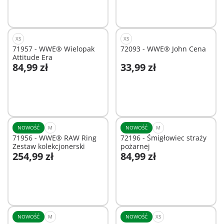
XS
XS
71957 - WWE® Wielopak
72093 - WWE® John Cena
Attitude Era
84,99 zł
33,99 zł
Dodaj do koszyka
Dodaj do koszyka
NOWOŚĆ
M
NOWOŚĆ
M
71956 - WWE® RAW Ring
72196 - Śmigłowiec straży
Zestaw kolekcjonerski
pożarnej
254,99 zł
84,99 zł
Dodaj do koszyka
Dodaj do koszyka
NOWOŚĆ
M
NOWOŚĆ
XS