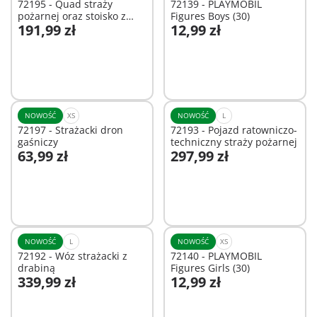
72195 - Quad straży
72139 - PLAYMOBIL
pożarnej oraz stoisko z
Figures Boys (30)
191,99 zł
12,99 zł
burgerami
Dodaj do koszyka
Dodaj do koszyka
NOWOŚĆ
XS
NOWOŚĆ
L
72197 - Strażacki dron
72193 - Pojazd ratowniczo-
gaśniczy
techniczny straży pożarnej
63,99 zł
297,99 zł
Dodaj do koszyka
Dodaj do koszyka
NOWOŚĆ
L
NOWOŚĆ
XS
72192 - Wóz strażacki z
72140 - PLAYMOBIL
drabiną
Figures Girls (30)
339,99 zł
12,99 zł
Dodaj do koszyka