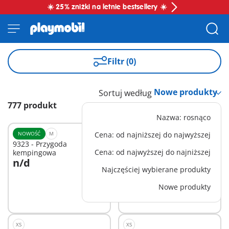
☀️ 25% zniżki na letnie bestsellery ☀️
Filtr (0)
Sortuj według
777 produkt
Nazwa: rosnąco
NOWOŚĆ
M
Cena: od najniższej do najwyższej
XS
9323 - Przygoda
71963 - WWE® Triple H
Cena: od najwyższej do najniższej
kempingowa
n/d
33,99 zł
Dodaj do koszyka
Najczęściej wybierane produkty
Nowe produkty
Niedostępne
XS
XS