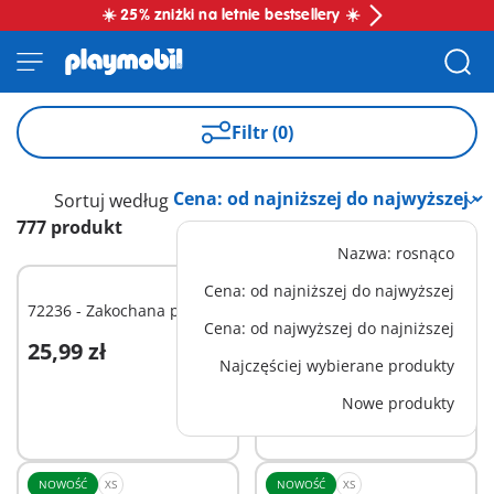
☀️ 25% zniżki na letnie bestsellery ☀️
Filtr (0)
Sortuj według
777 produkt
Nazwa: rosnąco
Cena: od najniższej do najwyższej
NOWOŚĆ
XS
72236 - Zakochana para
72190 - Kartka
Cena: od najwyższej do najniższej
okolicznościowa:
25,99 zł
25,99 zł
Narodziny
Dodaj do koszyka
Dodaj do koszyka
Najczęściej wybierane produkty
Nowe produkty
NOWOŚĆ
XS
NOWOŚĆ
XS