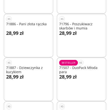
XS
XS
71886 - Pani złota rączka
71796 - Poszukiwacz
skarbów i mumia
28,99 zł
28,99 zł
Dodaj do koszyka
Dodaj do koszyka
XS
BESTSELLER
XS
71887 - Dziewczynka z
71507 - DuoPack Młoda
kucykiem
para
28,99 zł
28,99 zł
Dodaj do koszyka
Dodaj do koszyka
XS
XS