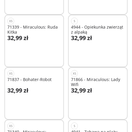
XS
S
71339 - Miraculous: Ruda
4944 - Opiekunka zwierząt
Kitka
z alpaką
32,99 zł
32,99 zł
Dodaj do koszyka
Dodaj do koszyka
XS
XS
71837 - Bohater-Robot
71866 - Miraculous: Lady
Wifi
32,99 zł
32,99 zł
Dodaj do koszyka
Dodaj do koszyka
XS
S
71340 - Miraculous:
4941 - Zabawa na plaży