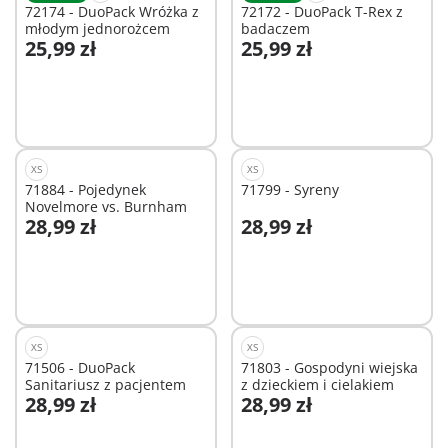
72174 - DuoPack Wróżka z
72172 - DuoPack T-Rex z
młodym jednorożcem
badaczem
25,99 zł
25,99 zł
Dodaj do koszyka
Dodaj do koszyka
XS
XS
71884 - Pojedynek
71799 - Syreny
Novelmore vs. Burnham
28,99 zł
28,99 zł
Dodaj do koszyka
Dodaj do koszyka
XS
XS
71506 - DuoPack
71803 - Gospodyni wiejska
Sanitariusz z pacjentem
z dzieckiem i cielakiem
28,99 zł
28,99 zł
Dodaj do koszyka
Dodaj do koszyka