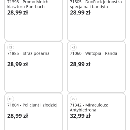
71398 - Promo Mnich
71505 - DuoPack Jednostka
klasztoru Eberbach
specjalna i bandyta
28,99 zł
28,99 zł
Dodaj do koszyka
Dodaj do koszyka
XS
XS
71885 - Straż pożarna
71060 - Wiltopia - Panda
28,99 zł
28,99 zł
Dodaj do koszyka
Niedostępne
XS
XS
71804 - Policjant i złodziej
71342 - Miraculous:
Antybiedrona
28,99 zł
32,99 zł
Dodaj do koszyka
Dodaj do koszyka