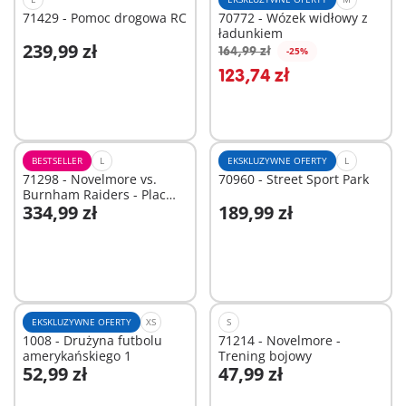
71429 - Pomoc drogowa RC
70772 - Wózek widłowy z
ładunkiem
239,99 zł
164,99 zł
-25%
123,74 zł
Niedostępne
Niedostępne
BESTSELLER
L
EKSKLUZYWNE OFERTY
L
71298 - Novelmore vs.
70960 - Street Sport Park
Burnham Raiders - Plac
334,99 zł
189,99 zł
tur
Niedostępne
Niedostępne
EKSKLUZYWNE OFERTY
XS
S
1008 - Drużyna futbolu
71214 - Novelmore -
amerykańskiego 1
Trening bojowy
52,99 zł
47,99 zł