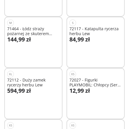
M
S
71464 - Łódz straży
72117 - Katapulta rycerza
pożarnej ze skuterem
herbu Lew
144,99 zł
84,99 zł
wodnym
Dodaj do koszyka
Dodaj do koszyka
XL
XS
72112 - Duży zamek
72027 - Figurki
rycerzy herbu Lew
PLAYMOBIL: Chłopcy (Seria
594,99 zł
12,99 zł
29)
Dodaj do koszyka
Dodaj do koszyka
XS
XS