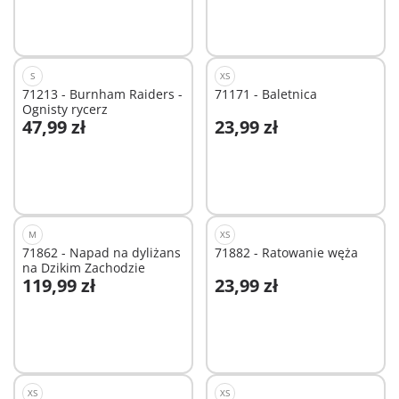
Niedostępne
Niedostępne
S
XS
71213 - Burnham Raiders -
71171 - Baletnica
Ognisty rycerz
47,99 zł
23,99 zł
Niedostępne
Niedostępne
M
XS
71862 - Napad na dyliżans
71882 - Ratowanie węża
na Dzikim Zachodzie
119,99 zł
23,99 zł
Dodaj do koszyka
Dodaj do koszyka
XS
XS