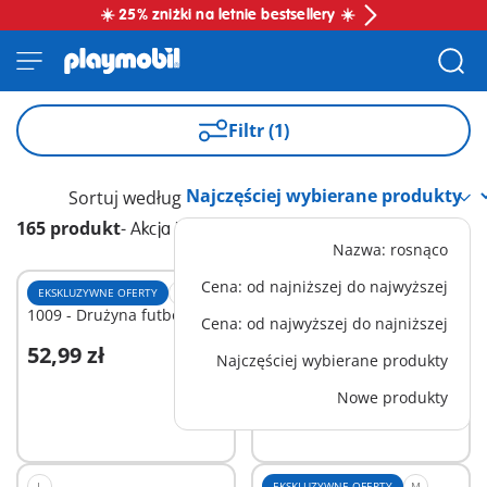
☀️ 25% zniżki na letnie bestsellery ☀️
Filtr (1)
Sortuj według
165 produkt
-
Akcja i przygoda
Nazwa: rosnąco
Cena: od najniższej do najwyższej
EKSKLUZYWNE OFERTY
XS
L
1009 - Drużyna futbolowa
9464 - Pojazd ratowniczy
Cena: od najwyższej do najniższej
straży pożarnej
52,99 zł
359,99 zł
Najczęściej wybierane produkty
Nowe produkty
Niedostępne
Niedostępne
L
EKSKLUZYWNE OFERTY
M