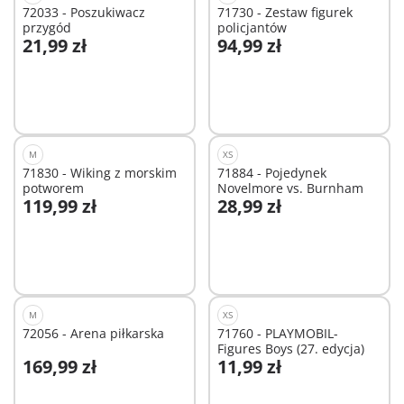
72033 - Poszukiwacz
71730 - Zestaw figurek
przygód
policjantów
21,99 zł
94,99 zł
Dodaj do koszyka
Dodaj do koszyka
M
XS
71830 - Wiking z morskim
71884 - Pojedynek
potworem
Novelmore vs. Burnham
119,99 zł
28,99 zł
Dodaj do koszyka
Dodaj do koszyka
M
XS
72056 - Arena piłkarska
71760 - PLAYMOBIL-
Figures Boys (27. edycja)
169,99 zł
11,99 zł
Dodaj do koszyka
Dodaj do koszyka