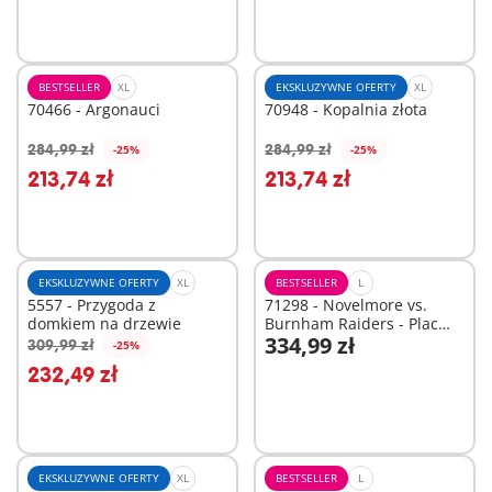
BESTSELLER
XL
EKSKLUZYWNE OFERTY
XL
70466 - Argonauci
70948 - Kopalnia złota
284,99 zł
284,99 zł
-25%
-25%
Dodaj do koszyka
Dodaj do koszyka
213,74 zł
213,74 zł
EKSKLUZYWNE OFERTY
XL
BESTSELLER
L
5557 - Przygoda z
71298 - Novelmore vs.
domkiem na drzewie
Burnham Raiders - Plac
334,99 zł
tur
309,99 zł
-25%
Dodaj do koszyka
232,49 zł
Niedostępne
EKSKLUZYWNE OFERTY
XL
BESTSELLER
L