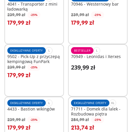
4041 - Transporter z mini
70946 - Westernowy bar
ładowarką
239,99 zł
239,99 zł
-25%
-25%
Dodaj do koszyka
Dodaj do koszyka
179,99 zł
179,99 zł
EKSKLUZYWNE OFERTY
L
BESTSELLER
L
9502 - Pick-Up z przyczepą
70949 - Leonidas i Xerxes
kempingową FunPark
239,99 zł
239,99 zł
-25%
Dodaj do koszyka
Dodaj do koszyka
179,99 zł
EKSKLUZYWNE OFERTY
L
EKSKLUZYWNE OFERTY
XL
4433 - Bastion wikingów
71711 - Domek dla lalek -
Rozbudowa piętra
239,99 zł
284,99 zł
-25%
-25%
Dodaj do koszyka
Dodaj do koszyka
179,99 zł
213,74 zł