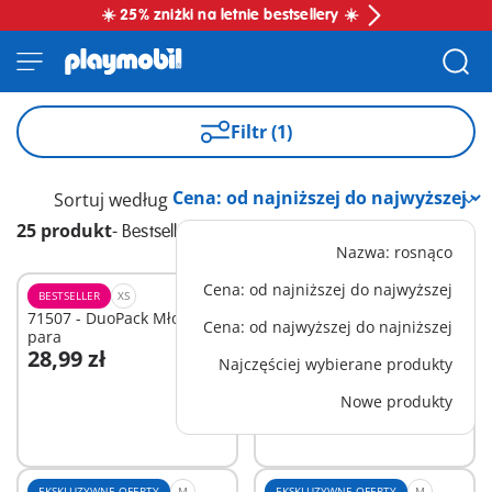
☀️ 25% zniżki na letnie bestsellery ☀️
Filtr (1)
Sortuj według
25 produkt
-
Bestseller
Nazwa: rosnąco
Cena: od najniższej do najwyższej
BESTSELLER
XS
EKSKLUZYWNE OFERTY
XS
71507 - DuoPack Młoda
6530 - Rodzina Hauser
Cena: od najwyższej do najniższej
para
28,99 zł
52,99 zł
-25%
Najczęściej wybierane produkty
Dodaj do koszyka
Dodaj do koszyka
39,74 zł
Nowe produkty
EKSKLUZYWNE OFERTY
M
EKSKLUZYWNE OFERTY
M