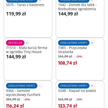
5575 - Taras z basenem
1042 - Domek dla lalek -
Rozbudowa ogrodzenia
119,99 zł
144,99 zł
Dodaj do koszyka
Dodaj do koszyka
BESTSELLER
M
EKSKLUZYWNE OFERTY
M
71510 - Mała kurza ferma
7485 - Przyczepka
w ogródku Tiny House
strażacka
144,99 zł
144,99 zł
-25%
Dodaj do koszyka
Dodaj do koszyka
108,74 zł
EKSKLUZYWNE OFERTY
L
EKSKLUZYWNE OFERTY
M
9366 - Samolot
5248 - Napad na powóz
wycieczkowy FunPark
154,99 zł
164,99 zł
-25%
-25%
Dodaj do koszyka
Dodaj do koszyka
116,24 zł
123,74 zł