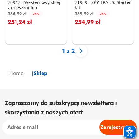
70947 - Westernowy sklep
71969 - SKY TRAILS: Starter
z mieszkaniem
Kit
334,99 zł
339,99 zł
-25%
-25%
Dodaj do koszyka
Dodaj do koszyka
251,24 zł
254,99 zł
1 z 2
Home
Sklep
Zapraszamy do subskrypcji newslettera i
skorzystania z naszych ofert
Zarejestruj się