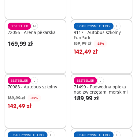
BESTSELLER
M
EKSKLUZYWNE OFERTY
L
72056 - Arena piłkarska
9117 - Autobus szkolny
FunPark
169,99 zł
189,99 zł
-25%
Dodaj do koszyka
Dodaj do koszyka
142,49 zł
BESTSELLER
L
BESTSELLER
L
70983 - Autobus szkolny
71499 - Podwodna opieka
nad zwierzętami morskimi
189,99 zł
189,99 zł
-25%
Dodaj do koszyka
Dodaj do koszyka
142,49 zł
EKSKLUZYWNE OFERTY
L
EKSKLUZYWNE OFERTY
L