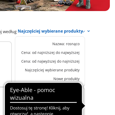
uj według
Nazwa: rosnąco
XL
71873 - Policyjne centrum
Cena: od najniższej do najwyższej
dowodzenia
Cena: od najwyższej do najniższej
479,99 zł
-25%
Dodaj do koszyka
359,99 zł
Najczęściej wybierane produkty
Nowe produkty
EKSKLUZYWNE OFERTY
XS
7280 - Znaki drogowe
61,99 zł
Dodaj do koszyka