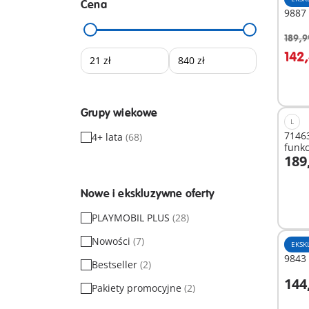
Cena
9887 
189,9
D
142,
Grupy wiekowe
L
71463
4+ lata
(68)
funkc
189
D
Nowe i ekskluzywne oferty
PLAYMOBIL PLUS
(28)
Nowości
(7)
EKSK
9843
Bestseller
(2)
144
Pakiety promocyjne
(2)
D