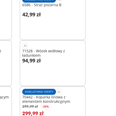
6586 - Straż pożarna B
42,99 zł
Dodaj do koszyka
M
z
71528 - Wózek widłowy z
ładunkiem
94,99 zł
Dodaj do koszyka
EKSKLUZYWNE OFERTY
XL
iącym
70442 - Koparka linowa z
elementem konstrukcyjnym
399,99 zł
-25%
Dodaj do koszyka
299,99 zł