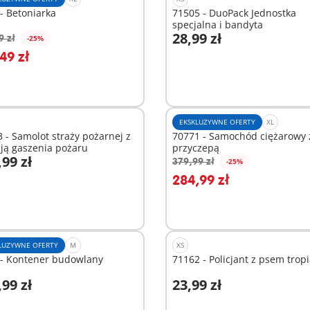
- Betoniarka
71505 - DuoPack Jednostka
specjalna i bandyta
28,99 zł
9 zł
-25%
odaj do koszyka
Dodaj do koszyka
49 zł
EKSKLUZYWNE OFERTY
XL
 - Samolot straży pożarnej z
70771 - Samochód ciężarowy 
ją gaszenia pożaru
przyczepą
,99 zł
379,99 zł
-25%
odaj do koszyka
Dodaj do koszyka
284,99 zł
LUZYWNE OFERTY
M
XS
 - Kontener budowlany
71162 - Policjant z psem trop
,99 zł
23,99 zł
odaj do koszyka
Dodaj do koszyka