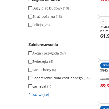
Duży plac budowy
(10)
Straż pożarna
(18)
XS
Policja
(25)
71466
na m
61,9
D
Zainteresowania
Akcja i przygoda
(67)
Zwierzęta
(4)
EKSK
Samochody
(6)
9845 
Bohaterowie dnia codziennego
(54)
119,99
D
89,9
carneval
(1)
Pokaż więcej
EKSK