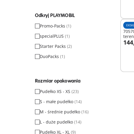
Odkryj PLAYMOBIL
Promo-Packs
(1)
EKSK
70570
specialPLUS
(1)
teren
144
skar
Starter Packs
(2)
D
DuoPacks
(1)
Rozmiar opakowania
Pudełko XS - XS
(23)
S - małe pudełko
(14)
M - średnie pudełko
(16)
L - duże pudełko
(14)
Pudełko XL - XL
(9)