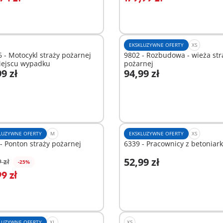
EKSKLUZYWNE OFERTY
XS
 - Motocykl straży pożarnej
9802 - Rozbudowa - wieża str
iejscu wypadku
pożarnej
9 zł
94,99 zł
odaj do koszyka
Dodaj do koszyka
LUZYWNE OFERTY
M
EKSKLUZYWNE OFERTY
XS
- Ponton straży pożarnej
6339 - Pracownicy z betoniar
52,99 zł
 zł
-25%
odaj do koszyka
Dodaj do koszyka
9 zł
LUZYWNE OFERTY
XL
XS