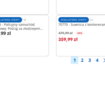
LUZYWNE OFERTY
M
EKSKLUZYWNE OFERTY
XL
 - Policyjny samochód
70770 - Suwnica z kontenera
owy: Pościg za złodziejem
,99 zł
bu
479,99 zł
-25%
odaj do koszyka
Dodaj do koszyka
359,99 zł
1
2
3
4