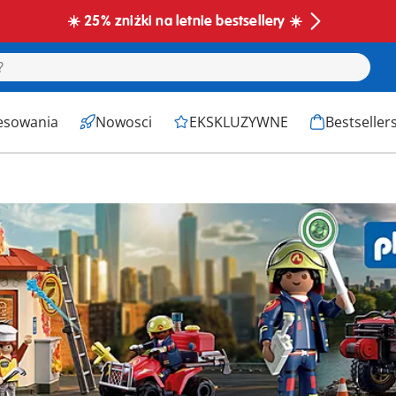
☀️ 25% zniżki na letnie bestsellery ☀️
esowania
Nowosci
EKSKLUZYWNE
Bestseller