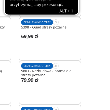
EKSKLUZYWNE OFERTY
S
aży
5398 - Quad straży pożarnej
69,99 zł
Dodaj do koszyka
EKSKLUZYWNE OFERTY
XS
ką
9803 - Rozbudowa - brama dla
straży pożarnej
79,99 zł
Dodaj do koszyka
EKSKLUZYWNE OFERTY
XS