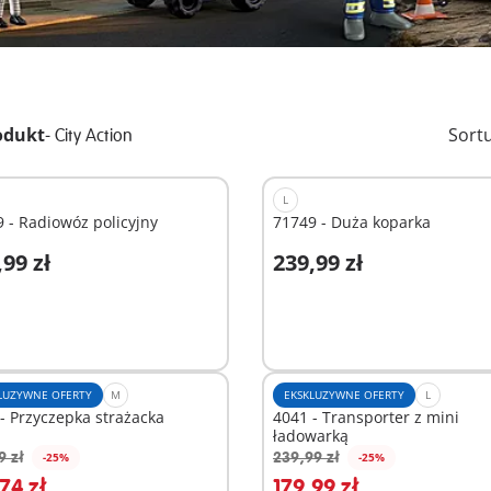
odukt
-
Sort
City Action
L
 - Radiowóz policyjny
71749 - Duża koparka
,99 zł
239,99 zł
odaj do koszyka
Dodaj do koszyka
LUZYWNE OFERTY
M
EKSKLUZYWNE OFERTY
L
- Przyczepka strażacka
4041 - Transporter z mini
ładowarką
9 zł
239,99 zł
-25%
-25%
odaj do koszyka
Dodaj do koszyka
74 zł
179,99 zł