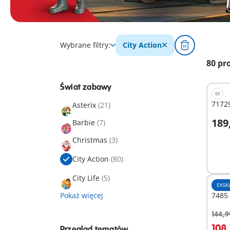
Wybrane filtry:
City Action
80 pr
Świat zabawy
M
71729
Asterix
(21)
189
Barbie
(7)
D
Christmas
(3)
City Action
(80)
City Life
(5)
EKSK
Pokaż więcej
7485 
144,9
D
108,
Przegląd tematów