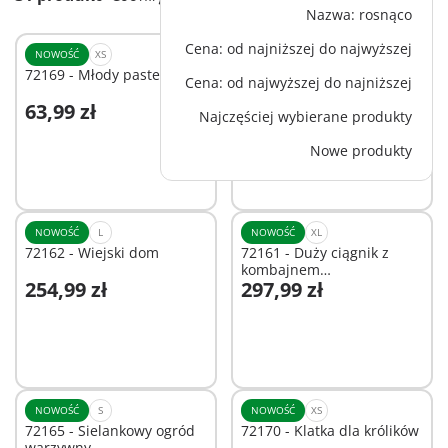
Nazwa: rosnąco
Cena: od najniższej do najwyższej
NOWOŚĆ
XS
NOWOŚĆ
M
72169 - Młody pasterz
72163 - Mały ciągnik z
Cena: od najwyższej do najniższej
przetrząsarką do siana
63,99 zł
191,99 zł
Najczęściej wybierane produkty
Dodaj do koszyka
Dodaj do koszyka
Nowe produkty
NOWOŚĆ
L
NOWOŚĆ
XL
72162 - Wiejski dom
72161 - Duży ciągnik z
kombajnem
254,99 zł
297,99 zł
ziemniaczanym
Dodaj do koszyka
Dodaj do koszyka
NOWOŚĆ
S
NOWOŚĆ
XS
72165 - Sielankowy ogród
72170 - Klatka dla królików
warzywny