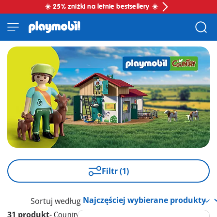
☀️ 25% zniżki na letnie bestsellery ☀️
Filtr (1)
Sortuj według
31 produkt
-
Country