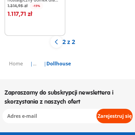
lalek
1.314,95 zł
-15%
Dodaj do koszyka
1.117,71 zł
2 z 2
Home
...
Dollhouse
Zapraszamy do subskrypcji newslettera i
skorzystania z naszych ofert
Zarejestruj się