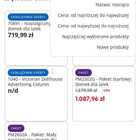
Nazwa: rosnąco
Cena: od najniższej do najwyższej
EKSKLUZYWNE OFERTY
XL
M
70891 - Nostalgiczny mały
70211 - Łazienka z wanną
Cena: od najwyższej do najniższej
domek dla lalek
719,99 zł
84,99 zł
Najczęściej wybierane produkty
Dodaj do koszyka
Dodaj do koszyka
Nowe produkty
EKSKLUZYWNE OFERTY
S
PAKIET
1040 - Victorian Dollhouse
PM2502G - Pakiet startowy:
Advertising Column
Domek dla lalek
n/d
1.279,95 zł
-15%
Dodaj do koszyka
1.087,96 zł
Niedostępne
PAKIET
PM2602A - Pakiet: Mały
nostalgiczny domek dla