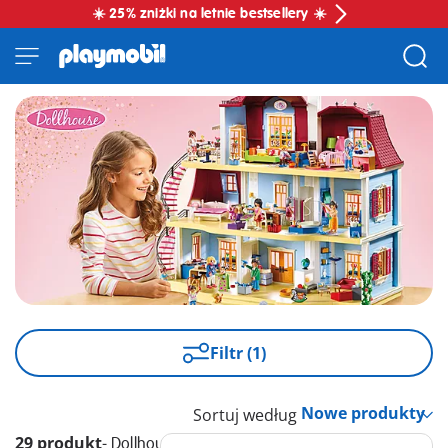
☀️ 25% zniżki na letnie bestsellery ☀️
Filtr (1)
Sortuj według
29 produkt
-
Dollhouse