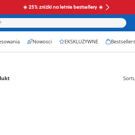
☀️ 25% zniżki na letnie bestsellery ☀️
esowania
Nowosci
EKSKLUZYWNE
Bestseller
dukt
Sort