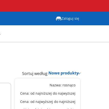
Zaloguj się
s
Sortuj według
Nazwa: rosnąco
XS
71253 - Pszczelarka
Cena: od najniższej do najwyższej
37,99 zł
Cena: od najwyższej do najniższej
Dodaj do koszyka