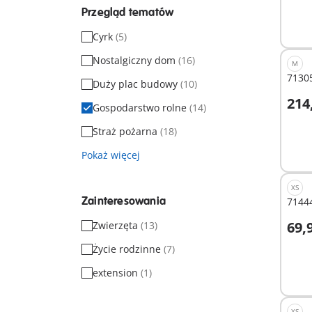
Przegląd tematów
Cyrk
(5)
Nostalgiczny dom
(16)
M
71305
Duży plac budowy
(10)
214
Gospodarstwo rolne
(14)
Straż pożarna
(18)
Nied
Pokaż więcej
XS
Zainteresowania
7144
69,9
Zwierzęta
(13)
D
Życie rodzinne
(7)
extension
(1)
XS