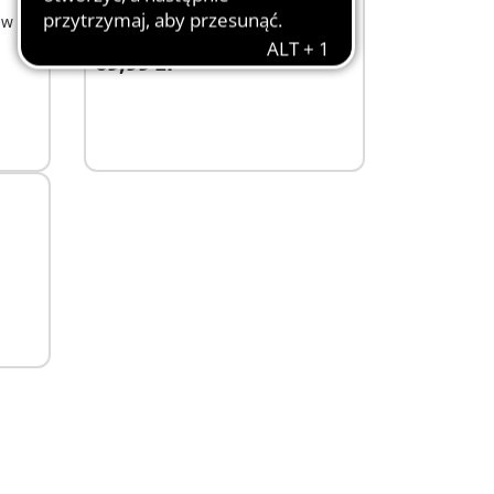
 w
7725 - Jodły
69,99 zł
Dodaj do koszyka