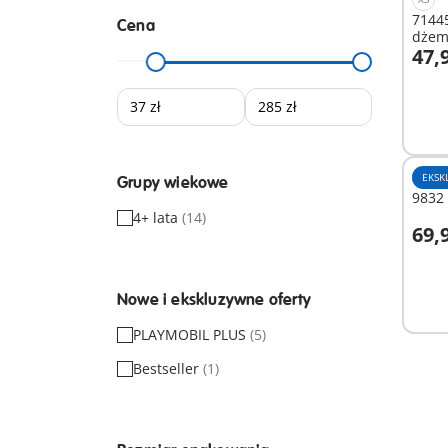
7144
Cena
dże
47,9
D
EKSK
Grupy wiekowe
9832 
4+ lata
(14)
69,9
D
Nowe i ekskluzywne oferty
PLAYMOBIL PLUS
(5)
Bestseller
(1)