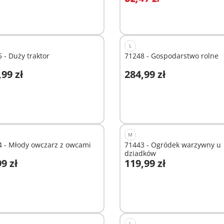
L
 - Duży traktor
71248 - Gospodarstwo rolne
,99 zł
284,99 zł
ostępne
Niedostępne
M
4 - Młody owczarz z owcami
71443 - Ogródek warzywny u
dziadków
9 zł
119,99 zł
odaj do koszyka
Dodaj do koszyka
L