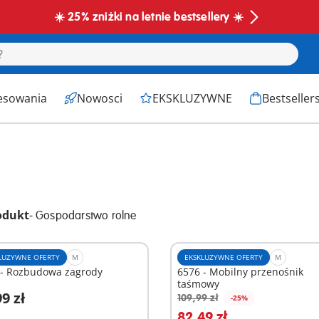
☀️ 25% zniżki na letnie bestsellery ☀️
esowania
Nowosci
EKSKLUZYWNE
Bestseller
odukt
-
Gospodarstwo rolne
LUZYWNE OFERTY
M
EKSKLUZYWNE OFERTY
M
 - Rozbudowa zagrody
6576 - Mobilny przenośnik
taśmowy
9 zł
109,99 zł
-25%
odaj do koszyka
Dodaj do koszyka
82,49 zł