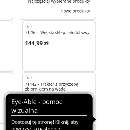
Najczęściej wybierane produkty
Nowe produkty
M
71250 - Wiejski sklep całodobowy
144,99 zł
Dodaj do koszyka
M
71442 - Traktor z przyczepą i
zbiornikiem na wodę
214,99 zł
Dodaj do koszyka
EKSKLUZYWNE OFERTY
S