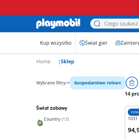
Kup wszystko
Świat gier
Zainter
Home
Sklep
Wybrane filtry:
Gospodarstwo rolne
14 pr
Świat zabawy
EKSK
1031
Country
(13)
94,9
D