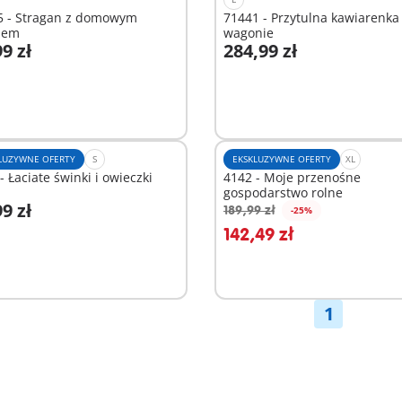
5 - Stragan z domowym
71441 - Przytulna kawiarenka
mem
wagonie
9 zł
284,99 zł
odaj do koszyka
Niedostępne
LUZYWNE OFERTY
S
EKSKLUZYWNE OFERTY
XL
- Łaciate świnki i owieczki
4142 - Moje przenośne
gospodarstwo rolne
9 zł
189,99 zł
-25%
odaj do koszyka
Dodaj do koszyka
142,49 zł
1