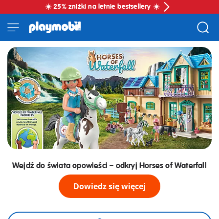
☀️ 25% zniżki na letnie bestsellery ☀️
Wejdź do świata opowieści – odkryj Horses of Waterfall
Dowiedz się więcej