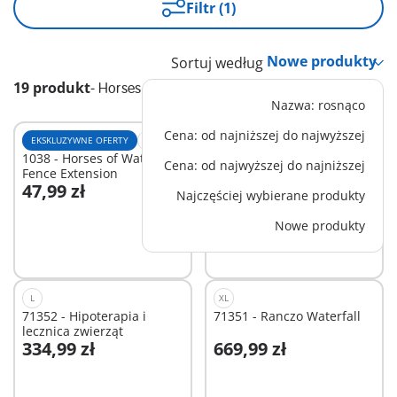
Filtr (1)
Sortuj według
19 produkt
-
Horses of Waterfall
Nazwa: rosnąco
Cena: od najniższej do najwyższej
EKSKLUZYWNE OFERTY
M
L
1038 - Horses of Waterfall
1037 - Horses of Waterfall
Cena: od najwyższej do najniższej
Fence Extension
Stable Extension
47,99 zł
119,99 zł
Najczęściej wybierane produkty
Dodaj do koszyka
Dodaj do koszyka
Nowe produkty
L
XL
71352 - Hipoterapia i
71351 - Ranczo Waterfall
lecznica zwierząt
334,99 zł
669,99 zł
Niedostępne
Niedostępne