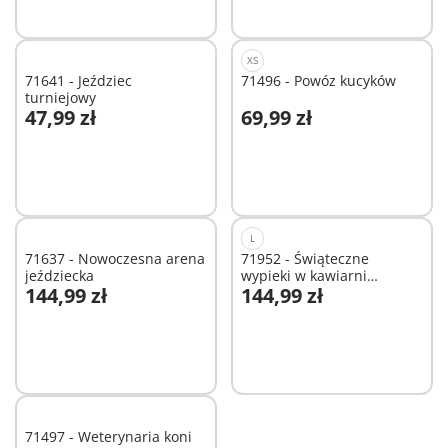
XS
71641 - Jeździec
71496 - Powóz kucyków
turniejowy
47,99 zł
69,99 zł
Dodaj do koszyka
Dodaj do koszyka
L
71637 - Nowoczesna arena
71952 - Świąteczne
jeździecka
wypieki w kawiarni
144,99 zł
144,99 zł
jeździeckiej
Dodaj do koszyka
Dodaj do koszyka
71497 - Weterynaria koni