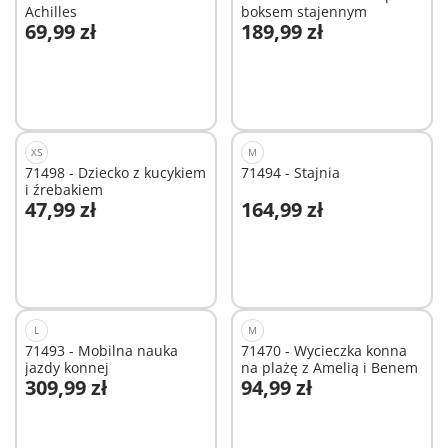
Achilles
boksem stajennym
69,99 zł
189,99 zł
Dodaj do koszyka
Niedostępne
XS
M
71498 - Dziecko z kucykiem
71494 - Stajnia
i źrebakiem
47,99 zł
164,99 zł
Dodaj do koszyka
Niedostępne
L
M
71493 - Mobilna nauka
71470 - Wycieczka konna
jazdy konnej
na plażę z Amelią i Benem
309,99 zł
94,99 zł
Dodaj do koszyka
Niedostępne