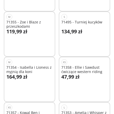
M
S
71355 - Zoe i Blaze z
71495 - Turniej kucyków
przeszkodami
119,99 zł
134,99 zł
Dodaj do koszyka
Dodaj do koszyka
M
XS
71354 - Isabella i Lioness z
71358 - Ellie i Sawdust
myjnią dla koni
ćwiczące western riding
164,99 zł
47,99 zł
Dodaj do koszyka
Dodaj do koszyka
XS
L
71357 - Kowal Ben i
71353 - Amelia i Whisper z