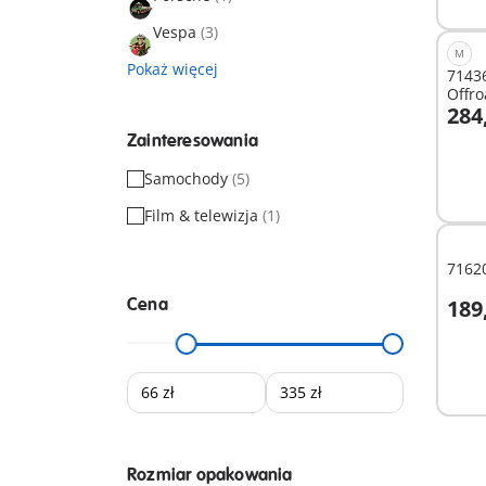
Vespa
(3)
M
Pokaż więcej
71436
Offr
284
D
Zainteresowania
Samochody
(5)
Film & telewizja
(1)
71620
Cena
189
D
Rozmiar opakowania