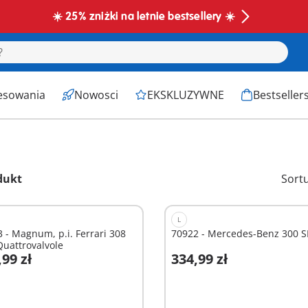
☀️ 25% zniżki na letnie bestsellery ☀️
esowania
Nowosci
EKSKLUZYWNE
Bestseller
dukt
Sort
L
 - Magnum, p.i. Ferrari 308
70922 - Mercedes-Benz 300 S
uattrovalvole
,99 zł
334,99 zł
odaj do koszyka
Dodaj do koszyka