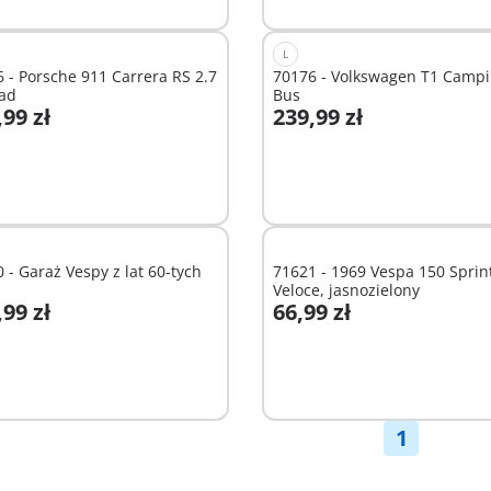
L
 - Porsche 911 Carrera RS 2.7
70176 - Volkswagen T1 Camp
oad
Bus
,99 zł
239,99 zł
odaj do koszyka
Niedostępne
 - Garaż Vespy z lat 60-tych
71621 - 1969 Vespa 150 Sprin
Veloce, jasnozielony
,99 zł
66,99 zł
odaj do koszyka
Dodaj do koszyka
1