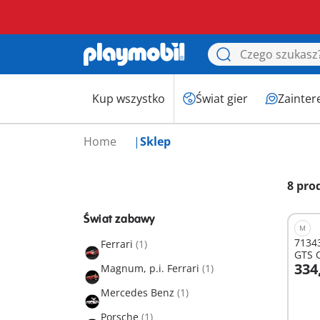
Kup wszystko
Świat gier
Zainter
Home
Sklep
8 pro
Świat zabawy
M
71343
Ferrari
(1)
GTS Q
334
Magnum, p.i. Ferrari
(1)
D
Mercedes Benz
(1)
Porsche
(1)