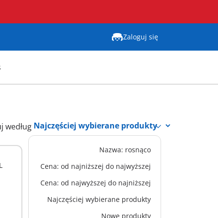
Zaloguj się
s
uj według
Nazwa: rosnąco
M
L
71020 - Ferrari SF90 Stradale
Cena: od najniższej do najwyższej
334,99 zł
Cena: od najwyższej do najniższej
Dodaj do koszyka
Najczęściej wybierane produkty
Nowe produkty