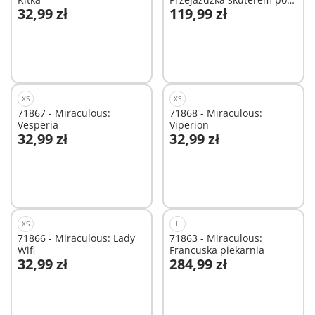
32,99 zł
119,99 zł
Paryżu
Dodaj do koszyka
Dodaj do koszyka
XS
XS
71867 - Miraculous:
71868 - Miraculous:
Vesperia
Viperion
32,99 zł
32,99 zł
Dodaj do koszyka
Dodaj do koszyka
XS
L
71866 - Miraculous: Lady
71863 - Miraculous:
Wifi
Francuska piekarnia
32,99 zł
284,99 zł
Dodaj do koszyka
Dodaj do koszyka