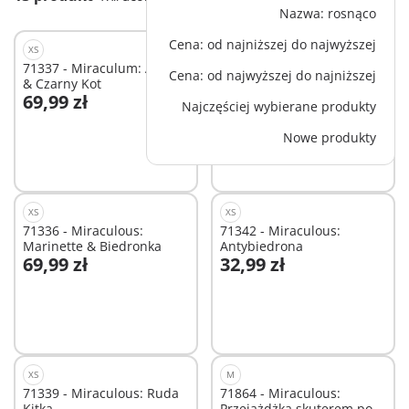
Nazwa: rosnąco
Cena: od najniższej do najwyższej
XS
XS
71337 - Miraculum: Adrien
71340 - Miraculous:
Cena: od najwyższej do najniższej
& Czarny Kot
Władca Ciem
69,99 zł
32,99 zł
Najczęściej wybierane produkty
Dodaj do koszyka
Dodaj do koszyka
Nowe produkty
XS
XS
71336 - Miraculous:
71342 - Miraculous:
Marinette & Biedronka
Antybiedrona
69,99 zł
32,99 zł
Dodaj do koszyka
Dodaj do koszyka
XS
M
71339 - Miraculous: Ruda
71864 - Miraculous:
Kitka
Przejażdżka skuterem po