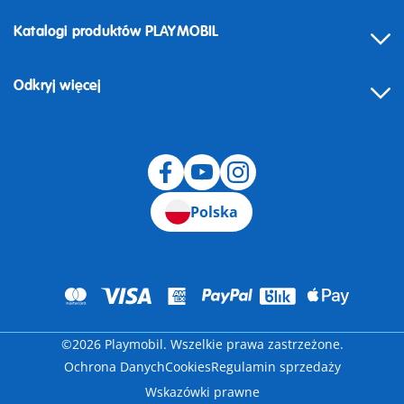
Katalogi produktów PLAYMOBIL
Odkryj więcej
Odstąpienie od umowy
Polska
©2026 Playmobil. Wszelkie prawa zastrzeżone.
Ochrona Danych
Cookies
Regulamin sprzedaży
Wskazówki prawne