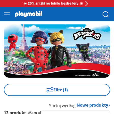
☀️ 25% zniżki na letnie bestsellery ☀️
Filtr (1)
Sortuj według
13 produkt
-
Miraculous