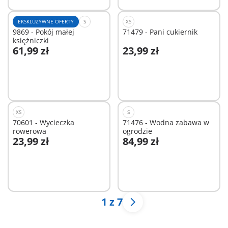
EKSKLUZYWNE OFERTY
S
XS
9869 - Pokój małej
71479 - Pani cukiernik
księżniczki
61,99 zł
23,99 zł
Dodaj do koszyka
Dodaj do koszyka
XS
S
70601 - Wycieczka
71476 - Wodna zabawa w
rowerowa
ogrodzie
23,99 zł
84,99 zł
Dodaj do koszyka
Dodaj do koszyka
1 z 7