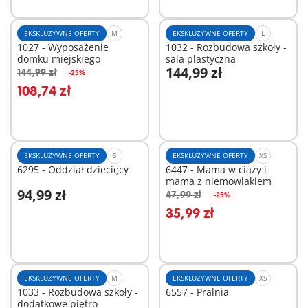
EKSKLUZYWNE OFERTY
M
EKSKLUZYWNE OFERTY
L
1027 - Wyposażenie
1032 - Rozbudowa szkoły -
domku miejskiego
sala plastyczna
144,99 zł
144,99 zł
-25%
Dodaj do koszyka
Dodaj do koszyka
108,74 zł
EKSKLUZYWNE OFERTY
S
EKSKLUZYWNE OFERTY
XS
6295 - Oddział dziecięcy
6447 - Mama w ciąży i
mama z niemowlakiem
94,99 zł
47,99 zł
-25%
Dodaj do koszyka
Dodaj do koszyka
35,99 zł
EKSKLUZYWNE OFERTY
M
EKSKLUZYWNE OFERTY
XS
1033 - Rozbudowa szkoły -
6557 - Pralnia
dodatkowe piętro