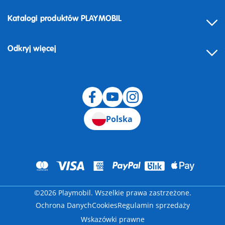
Katalogi produktów PLAYMOBIL
Odkryj więcej
Odstąpienie od umowy
Polska
©2026 Playmobil. Wszelkie prawa zastrzeżone.
Ochrona Danych
Cookies
Regulamin sprzedaży
Wskazówki prawne