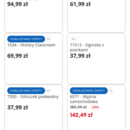
94,99 zł
61,99 zł
Dodaj do koszyka
Dodaj do koszyka
EKSKLUZYWNE OFERTY
M
XS
1034 - History Classroom
71513 - Ognisko z
piankami
69,99 zł
37,99 zł
Dodaj do koszyka
Dodaj do koszyka
EKSKLUZYWNE OFERTY
XS
EKSKLUZYWNE OFERTY
XL
7350 - Silniczek podwodny
6571 - Myjnia
samochodowa
37,99 zł
189,99 zł
-25%
Dodaj do koszyka
Dodaj do koszyka
142,49 zł