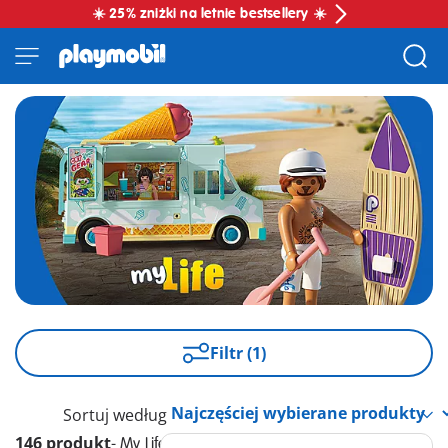
☀️ 25% zniżki na letnie bestsellery ☀️
Filtr (1)
Sortuj według
146 produkt
-
My Life