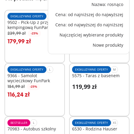
Nazwa: rosnąco
Cena: od najniższej do najwyższej
EKSKLUZYWNE OFERTY
L
EKSKLUZYWNE OFERTY
L
9502 - Pick-Up z przyczepą
9117 - Autobus szkolny
Cena: od najwyższej do najniższej
kempingową FunPark
FunPark
239,99 zł
189,99 zł
-25%
-25%
Najczęściej wybierane produkty
Dodaj do koszyka
Dodaj do koszyka
179,99 zł
142,49 zł
Nowe produkty
EKSKLUZYWNE OFERTY
L
EKSKLUZYWNE OFERTY
M
9366 - Samolot
5575 - Taras z basenem
wycieczkowy FunPark
119,99 zł
154,99 zł
-25%
Dodaj do koszyka
Dodaj do koszyka
116,24 zł
BESTSELLER
L
EKSKLUZYWNE OFERTY
XS
70983 - Autobus szkolny
6530 - Rodzina Hauser