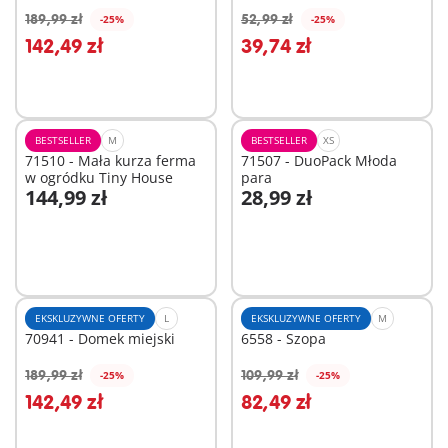
189,99 zł
52,99 zł
-25%
-25%
Dodaj do koszyka
Dodaj do koszyka
142,49 zł
39,74 zł
BESTSELLER
M
BESTSELLER
XS
71510 - Mała kurza ferma
71507 - DuoPack Młoda
w ogródku Tiny House
para
144,99 zł
28,99 zł
Dodaj do koszyka
Dodaj do koszyka
EKSKLUZYWNE OFERTY
L
EKSKLUZYWNE OFERTY
M
70941 - Domek miejski
6558 - Szopa
189,99 zł
109,99 zł
-25%
-25%
Dodaj do koszyka
Dodaj do koszyka
142,49 zł
82,49 zł