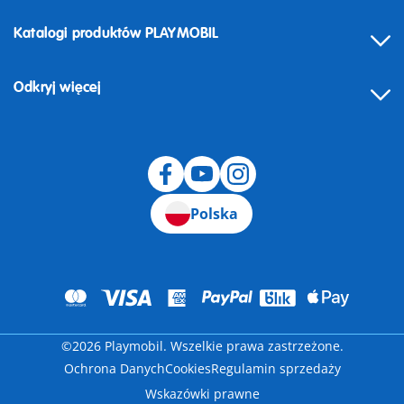
Katalogi produktów PLAYMOBIL
Odkryj więcej
Odstąpienie od umowy
Polska
©2026 Playmobil. Wszelkie prawa zastrzeżone.
Ochrona Danych
Cookies
Regulamin sprzedaży
Wskazówki prawne