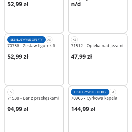
52,99 zł
n/d
Dodaj do koszyka
Niedostępne
EKSKLUZYWNE OFERTY
XS
XS
70756 - Zestaw figurek 6
71512 - Opieka nad jeżami
52,99 zł
47,99 zł
Dodaj do koszyka
Dodaj do koszyka
S
EKSKLUZYWNE OFERTY
M
71538 - Bar z przekąskami
70965 - Cyrkowa kapela
94,99 zł
144,99 zł
Dodaj do koszyka
Dodaj do koszyka