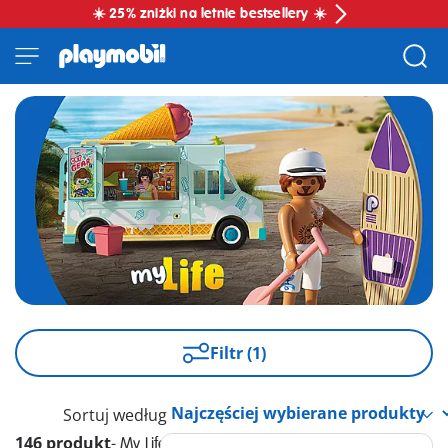
☀️ 25% zniżki na letnie bestsellery ☀️
Filtr (1)
Sortuj według
146 produkt
-
My Life