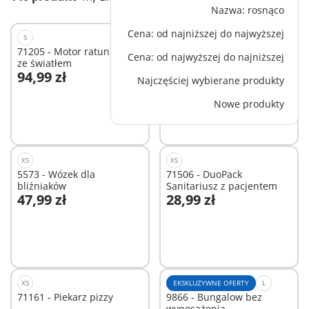
Nazwa: rosnąco
Cena: od najniższej do najwyższej
S
XS
71205 - Motor ratunkowy
71480 - Dziecko z
Cena: od najwyższej do najniższej
ze światłem
gokartem
94,99 zł
23,99 zł
Najczęściej wybierane produkty
Dodaj do koszyka
Dodaj do koszyka
Nowe produkty
XS
XS
5573 - Wózek dla
71506 - DuoPack
bliźniaków
Sanitariusz z pacjentem
47,99 zł
28,99 zł
Dodaj do koszyka
Dodaj do koszyka
XS
EKSKLUZYWNE OFERTY
L
71161 - Piekarz pizzy
9866 - Bungalow bez
wyposażenia