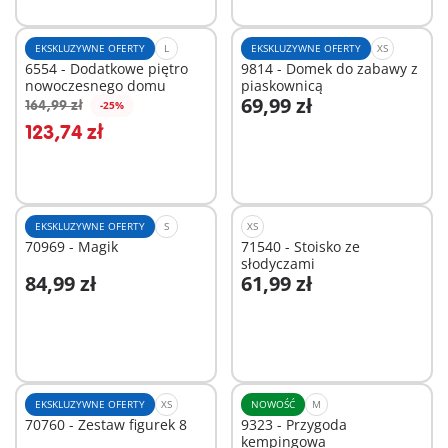
EKSKLUZYWNE OFERTY
L
EKSKLUZYWNE OFERTY
XS
6554 - Dodatkowe piętro
9814 - Domek do zabawy z
nowoczesnego domu
piaskownicą
69,99 zł
164,99 zł
-25%
Dodaj do koszyka
Dodaj do koszyka
123,74 zł
EKSKLUZYWNE OFERTY
S
XS
70969 - Magik
71540 - Stoisko ze
słodyczami
84,99 zł
61,99 zł
Dodaj do koszyka
Dodaj do koszyka
EKSKLUZYWNE OFERTY
XS
NOWOŚĆ
M
70760 - Zestaw figurek 8
9323 - Przygoda
kempingowa