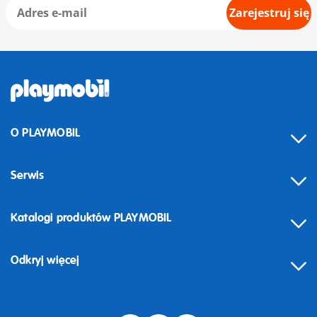
Zarejestruj się
O PLAYMOBIL
Serwis
Katalogi produktów PLAYMOBIL
Odkryj więcej
Odstąpienie od umowy