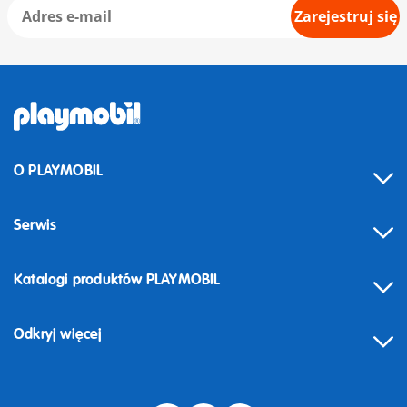
Zarejestruj się
O PLAYMOBIL
Serwis
Katalogi produktów PLAYMOBIL
Odkryj więcej
Odstąpienie od umowy